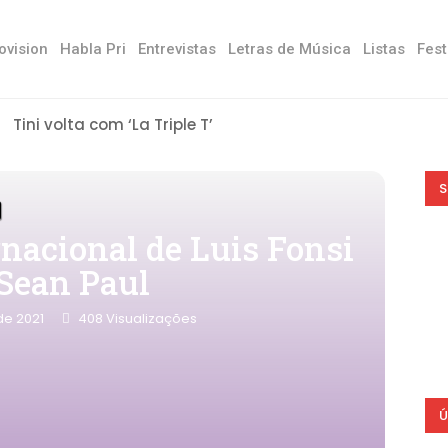
ovision
Habla Pri
Entrevistas
Letras de Música
Listas
Fest
Tini volta com ‘La Triple T’
S
rnacional de Luis Fonsi
Sean Paul
de 2021
408
Visualizações
Ú