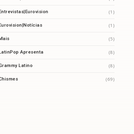
(1)
Entrevistas|Eurovision
(1)
Eurovision|Notícias
(5)
Mais
(8)
LatinPop Apresenta
(8)
Grammy Latino
(69)
Chismes