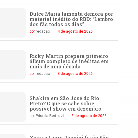
Dulce María lamenta demora por
material inédito do RBD: “Lembro
dos fãs todos os dias”
por
redacao
4 de agosto de 2026
Ricky Martin prepara primeiro
álbum completo de inéditas em
mais de uma década
por
redacao
3 de agosto de 2026
Shakira em São José do Rio
Preto? O que se sabe sobre
possível show em dezembro
por
Priscila Bertozzi
3 de agosto de 2026
Xuxa e Laura Pausini farão São