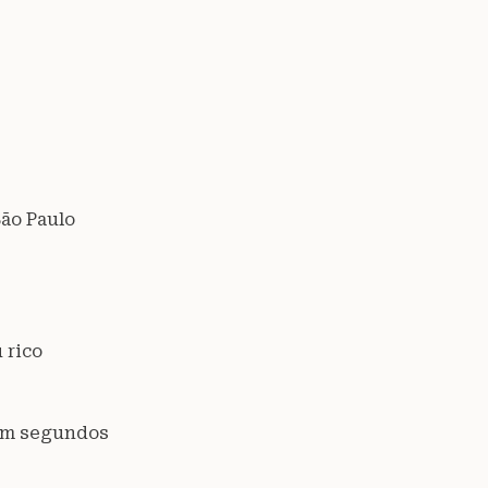
São Paulo
 rico
 em segundos