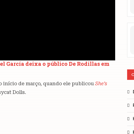
l García deixa o público De Rodillas em
C
o início de março, quando ele publicou
She’s
ycat Dolls.