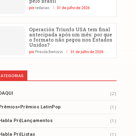
pelo Brasil
por
redacao
31 de julho de 2026
Operación Triunfo USA tem final
antecipada após um mês: por que
o formato não pegou nos Estados
Unidos?
por
Priscila Bertozzi
31 de julho de 2026
ATEGORIAS
(2)
DAQUI
(1)
Prêmios>Prêmios LatinPop
(1)
Habla Pri|Lançamentos
(1)
Habla Pri|Listas