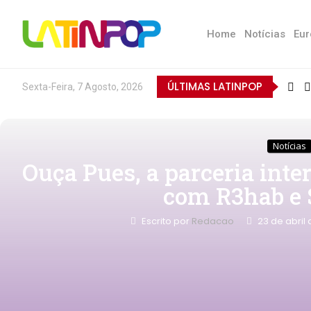
Home
Notícias
Eur
ÚLTIMAS LATINPOP
Sexta-Feira, 7 Agosto, 2026
Notícias
Ouça Pues, a parceria inte
com R3hab e 
Escrito por
Redacao
23 de abril 