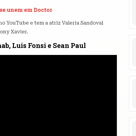
 se unem em Doctor
no YouTube e tem a atriz Valeria Sandoval
Rony Xavier.
hab, Luis Fonsi e Sean Paul