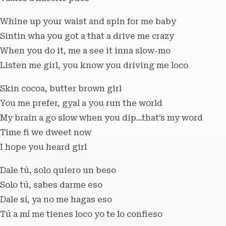
Whine up your waist and spin for me baby
Sintin wha you got a that a drive me crazy
When you do it, me a see it inna slow-mo
Listen me girl, you know you driving me loco
Skin cocoa, butter brown girl
You me prеfer, gyal a you run the world
My brain a go slow when you dip…that’s my word
Timе fi we dweet now
I hope you heard girl
Dale tú, solo quiero un beso
Solo tú, sabes darme eso
Dale sí, ya no me hagas eso
Tú a mí me tienes loco yo te lo confieso