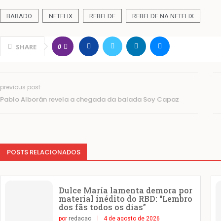
BABADO
NETFLIX
REBELDE
REBELDE NA NETFLIX
0
SHARE
previous post
Pablo Alborán revela a chegada da balada Soy Capaz
POSTS RELACIONADOS
Dulce María lamenta demora por
material inédito do RBD: “Lembro
dos fãs todos os dias”
por
redacao
4 de agosto de 2026