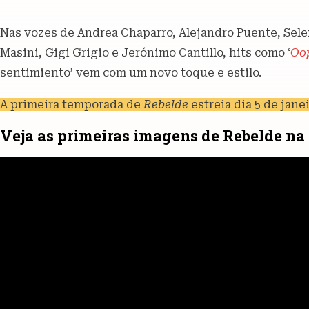
Nas vozes de Andrea Chaparro, Alejandro Puente, Sele
Masini, Gigi Grigio e Jerónimo Cantillo, hits como ‘
Oop
sentimiento’ vem com um novo toque e estilo.
A primeira temporada de
Rebelde
estreia dia 5 de janei
Veja as primeiras imagens de Rebelde na 