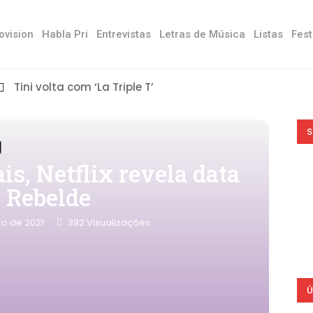
ovision
Habla Pri
Entrevistas
Letras de Música
Listas
Fest
Tini volta com ‘La Triple T’
S
s, Netflix revela data
e Rebelde
o de 2021
392
Visualizações
Ú