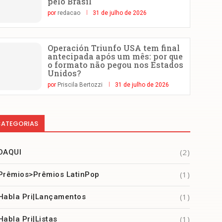
pelo Brasil
por
redacao
31 de julho de 2026
Operación Triunfo USA tem final
antecipada após um mês: por que
o formato não pegou nos Estados
Unidos?
por
Priscila Bertozzi
31 de julho de 2026
ATEGORIAS
(2)
DAQUI
(1)
Prêmios>Prêmios LatinPop
(1)
Habla Pri|Lançamentos
(1)
Habla Pri|Listas