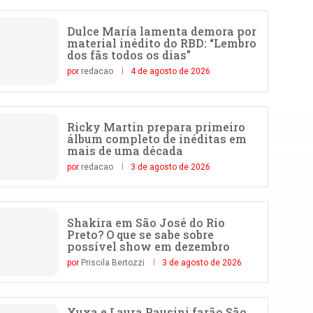
Dulce María lamenta demora por
material inédito do RBD: “Lembro
dos fãs todos os dias”
por
redacao
4 de agosto de 2026
Ricky Martin prepara primeiro
álbum completo de inéditas em
mais de uma década
por
redacao
3 de agosto de 2026
Shakira em São José do Rio
Preto? O que se sabe sobre
possível show em dezembro
por
Priscila Bertozzi
3 de agosto de 2026
Xuxa e Laura Pausini farão São