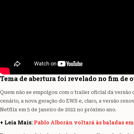
Tema de abertura foi revelado no fim de 
Quem não se empolgou com o trailer oficial da versão 
cenário, a nova geração do EWS e, claro, a versão reno
Netflix em 5 de janeiro de 2022 no próximo ano.
+ Leia Mais:
Pablo Alborán voltará às baladas e