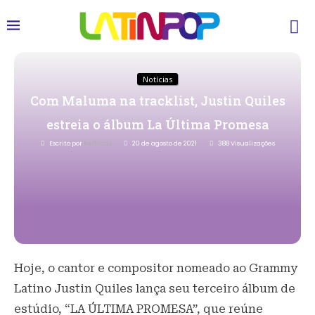
Notícias
Com Maluma na tracklist, Justin Quiles
estreia o álbum La Última Promesa
Escrito por
Redacao
20 de agosto de 2021
388
Visualizações
Hoje, o cantor e compositor nomeado ao Grammy
Latino Justin Quiles lança seu terceiro álbum de
estúdio, “LA ÚLTIMA PROMESA”, que reúne