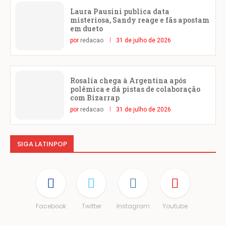
Laura Pausini publica data
misteriosa, Sandy reage e fãs apostam
em dueto
por
redacao
31 de julho de 2026
Rosalía chega à Argentina após
polêmica e dá pistas de colaboração
com Bizarrap
por
redacao
31 de julho de 2026
SIGA LATINPOP
Facebook
Twitter
Instagram
Youtube