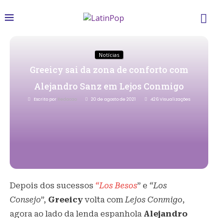
Notícias
Greeicy sai da zona de conforto com
Alejandro Sanz em Lejos Conmigo
Escrito por
Redacao
20 de agosto de 2021
426
Visualizações
Depois dos sucessos
“Los Besos
” e
“Los
Consejo
”,
Greeicy
volta com
Lejos Conmigo
,
agora ao lado da lenda espanhola
Alejandro