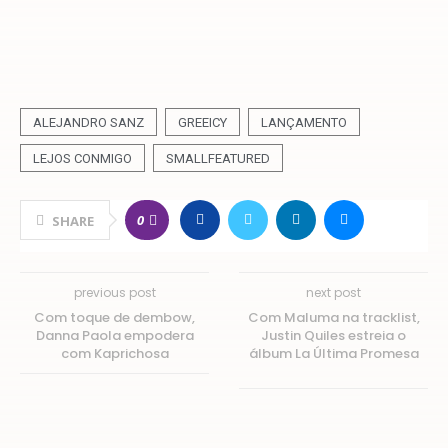
ALEJANDRO SANZ
GREEICY
LANÇAMENTO
LEJOS CONMIGO
SMALLFEATURED
0
SHARE
previous post
next post
Com toque de dembow,
Com Maluma na tracklist,
Danna Paola empodera
Justin Quiles estreia o
com Kaprichosa
álbum La Última Promesa