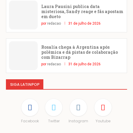
Laura Pausini publica data
misteriosa, Sandy reage e fãs apostam
em dueto
por
redacao
31 de julho de 2026
Rosalía chega à Argentina após
polêmica e dá pistas de colaboração
com Bizarrap
por
redacao
31 de julho de 2026
SIGA LATINPOP
Facebook
Twitter
Instagram
Youtube