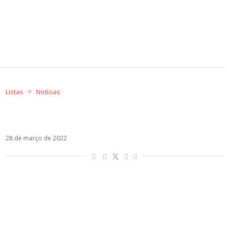
Listas
Notícias
Sol em Áries – Os artistas latinos regidos por
esse signo
28 de março de 2022