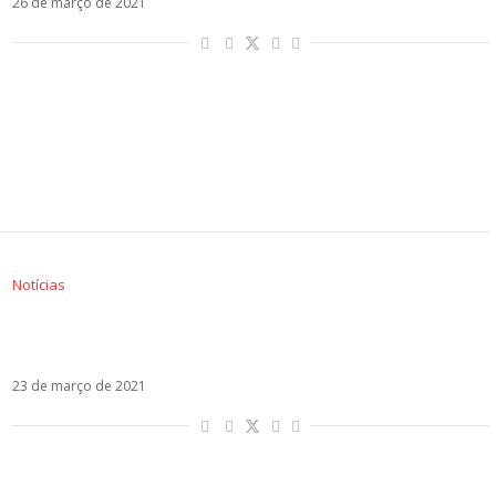
26 de março de 2021
Notícias
Justin Quiles revela a chegada do single Como
Si Nah
23 de março de 2021