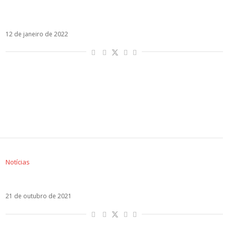
Regresé, com Justin Quiles, é o novo single de
Sebastián Yatra
12 de janeiro de 2022
Notícias
Justin Quiles estreia clipe de Colorín Colorado
21 de outubro de 2021