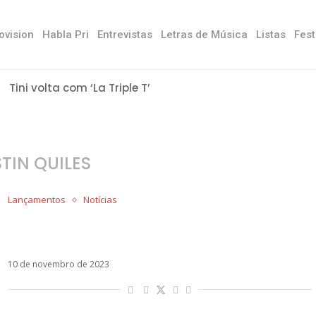
ovision
Habla Pri
Entrevistas
Letras de Música
Listas
Fest
Tini volta com ‘La Triple T’
TIN QUILES
Lançamentos
Notícias
Mon Laferte, María Becerra e Melendi: os
lançamentos da semana
10 de novembro de 2023