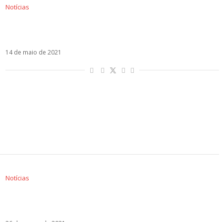
Notícias
Justin Quiles mostra versatilidade em Loco ao
lado de Chimbala e Zion y Lennox
14 de maio de 2021
Notícias
Justin Quiles está de volta em Como Si Nah.
Ouça!