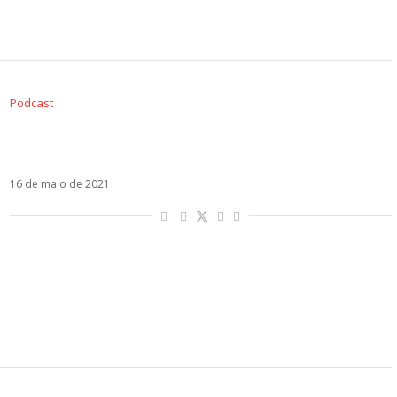
Podcast
Estrenos (14/05): Thalia, Paty Cantú, Mahmood,
Maia Reficco, Danny Ocean, Justin Quiles
16 de maio de 2021