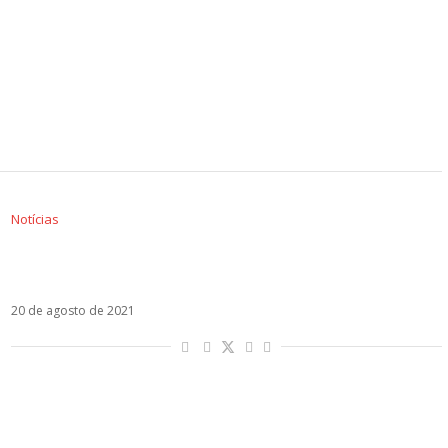
Notícias
Com Maluma na tracklist, Justin Quiles estreia
o álbum La Última Promesa
20 de agosto de 2021