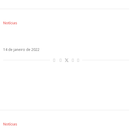
Notícias
Veja Regresé, a collab de Sebastián Yatra,
Justin Quiles e L-Gante
14 de janeiro de 2022
Notícias