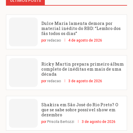
ÚLTIMOS POSTS
Dulce María lamenta demora por
material inédito do RBD: “Lembro dos
fãs todos os dias”
por
redacao
4 de agosto de 2026
Ricky Martin prepara primeiro álbum
completo de inéditas em mais de uma
década
por
redacao
3 de agosto de 2026
Shakira em São José do Rio Preto? O
que se sabe sobre possível show em
dezembro
por
Priscila Bertozzi
3 de agosto de 2026