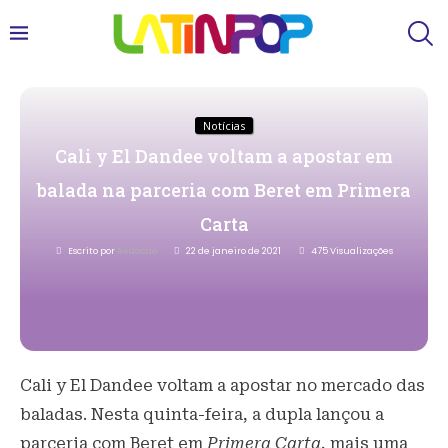
Notícias
Cali y El Dandee voltam a apostar em
balada na parceria com Beret em Primera
Carta
Escrito por
Redacao
22 de janeiro de 2021
475
Visualizações
Cali y El Dandee voltam a apostar no mercado das
baladas. Nesta quinta-feira, a dupla lançou a
parceria com Beret em
Primera Carta
, mais uma