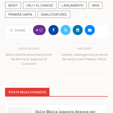
BERET
CALI Y EL DANDEE
LANÇAMENTO
MSN
PRIMERA CARTA
SMALLFEATURED
0
SHARE
previous post
next post
Mon Laferte emociona com
Lauren Jauregui lança remix
Se Me Va A Quemar El
de Lento com Pabllo Vittar
Corazón
POSTS RELACIONADOS
Dulce María lamenta demora por