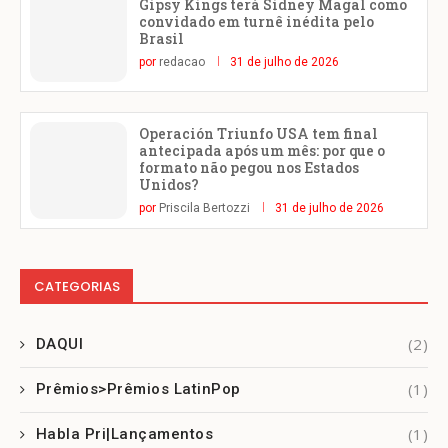
Gipsy Kings terá Sidney Magal como
convidado em turnê inédita pelo
Brasil
por
redacao
31 de julho de 2026
Operación Triunfo USA tem final
antecipada após um mês: por que o
formato não pegou nos Estados
Unidos?
por
Priscila Bertozzi
31 de julho de 2026
CATEGORIAS
(2)
DAQUI
(1)
Prêmios>Prêmios LatinPop
(1)
Habla Pri|Lançamentos