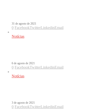
Cali y El Dandee anunciam parceria
com Luis Fonsi em Yo No Te Olvido
31 de agosto de 2021
0
Facebook
Twitter
Linkedin
Email
Notícias
Cali y El Dandee e Boza incendeiam
com Por Ella. Veja!
6 de agosto de 2021
0
Facebook
Twitter
Linkedin
Email
Notícias
Cali y El Dandee se unem a Boza em
Por Ella
3 de agosto de 2021
0
Facebook
Twitter
Linkedin
Email