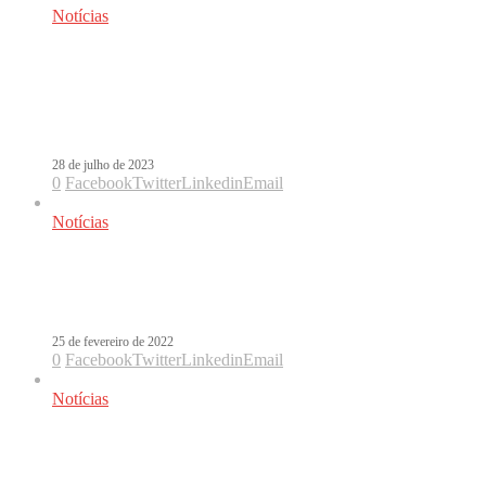
Notícias
Piso 21, Cali y El Dandee, Alvaro
Soler: os lançamentos latinos da
semana
28 de julho de 2023
0
Facebook
Twitter
Linkedin
Email
Notícias
Cali y El Dandee lançam o álbum
Malibu
25 de fevereiro de 2022
0
Facebook
Twitter
Linkedin
Email
Notícias
Luis Fonsi estreia Ley de Gravedad
com Cali y El Dandee