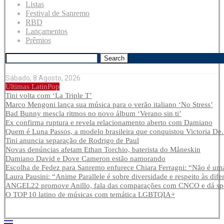
Listas
Festival de Sanremo
RBD
Lançamentos
Prêmios
Search
Sábado, 8 Agosto, 2026
Últimas LatinPop
Tini volta com ‘La Triple T’
Marco Mengoni lança sua música para o verão italiano ‘No Stress’
Bad Bunny mescla ritmos no novo álbum ‘Verano sin ti’
Ex confirma ruptura e revela relacionamento aberto com Damiano
Quem é Luna Passos, a modelo brasileira que conquistou Victoria De.
Tini anuncia separação de Rodrigo de Paul
Novas denúncias afetam Ethan Torchio, baterista do Måneskin
Damiano David e Dove Cameron estão namorando
Escolha de Fedez para Sanremo enfurece Chiara Ferragni: “Não é uma
Laura Pausini: “Anime Parallele é sobre diversidade e respeito às dife
ANGEL22 promove Anillo, fala das comparações com CNCO e dá spoi
O TOP 10 latino de músicas com temática LGBTQIA+