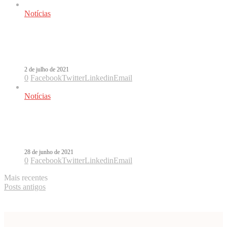
Notícias
Com sinergia perfeita, Alvaro Soler e
Cali y El Dandee estreiam Mañana
2 de julho de 2021
0
Facebook
Twitter
Linkedin
Email
Notícias
Mañana é a parceria de Alvaro Soler
e Cali y El Dandee
28 de junho de 2021
0
Facebook
Twitter
Linkedin
Email
Mais recentes
Posts antigos