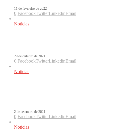
11 de fevereiro de 2022
0
Facebook
Twitter
Linkedin
Email
Notícias
Com Aitana, Cali e El Dandee lançam
a inédita Coldplay
29 de outubro de 2021
0
Facebook
Twitter
Linkedin
Email
Notícias
Cali y El Dandee e Luis Fonsi
estreiam Yo No Te Olvido. Veja o
clipe!
2 de setembro de 2021
0
Facebook
Twitter
Linkedin
Email
Notícias