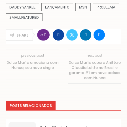
DADDY YANKEE
LANÇAMENTO
MSN
PROBLEMA
SMALLFEATURED
0
SHARE
previous post
next post
Dulce María emociona com
Dulce María supera Anitta e
Nunca, seu novo single
Claudia Leitte no Brasil e
garante #1 em nove países
com Nunca
POSTS RELACIONADOS