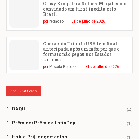
Gipsy Kings terá Sidney Magal como
convidado em turnê inédita pelo
Brasil
por
redacao
31 de julho de 2026
Operación Triunfo USA tem final
antecipada após um mês: por que o
formato não pegou nos Estados
Unidos?
por
Priscila Bertozzi
31 de julho de 2026
CATEGORIAS
(2)
DAQUI
(1)
Prêmios>Prêmios LatinPop
(1)
Habla Pri|Lançamentos