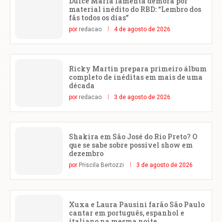
Dulce María lamenta demora por
material inédito do RBD: “Lembro dos
fãs todos os dias”
por
redacao
4 de agosto de 2026
Ricky Martin prepara primeiro álbum
completo de inéditas em mais de uma
década
por
redacao
3 de agosto de 2026
Shakira em São José do Rio Preto? O
que se sabe sobre possível show em
dezembro
por
Priscila Bertozzi
3 de agosto de 2026
Xuxa e Laura Pausini farão São Paulo
cantar em português, espanhol e
italiano na mesma noite