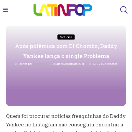
Notícias
Após polêmica com El Chombo, Daddy
Yankee lança o single Problema
Escrito por
Redacao
26 de fevereiro de 2021
436
Visualizações
Quem foi procurar notícias fresquinhas do Daddy
Yankee no Instagram não conseguiu encontrar a