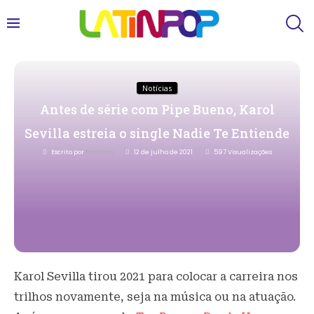
Notícias
Antes de série com Pipe Bueno, Karol
Sevilla estreia o single Nadie Te Entiende
Escrito por
Redacao
12 de julho de 2021
597
Visualizações
Karol Sevilla tirou 2021 para colocar a carreira nos
trilhos novamente, seja na música ou na atuação.