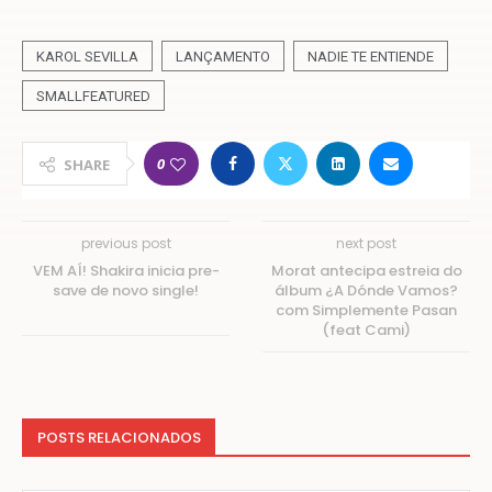
KAROL SEVILLA
LANÇAMENTO
NADIE TE ENTIENDE
SMALLFEATURED
0
SHARE
previous post
next post
VEM AÍ! Shakira inicia pre-
Morat antecipa estreia do
save de novo single!
álbum ¿A Dónde Vamos?
com Simplemente Pasan
(feat Cami)
POSTS RELACIONADOS