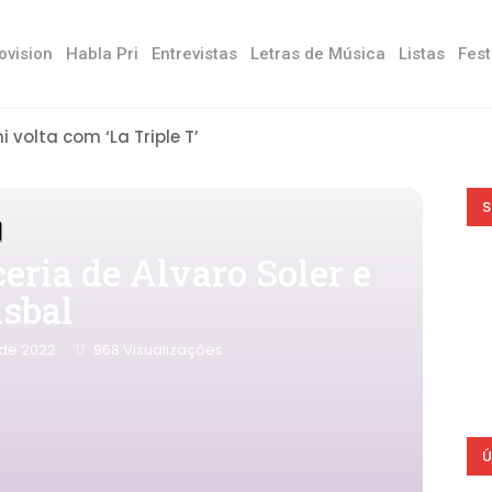
ovision
Habla Pri
Entrevistas
Letras de Música
Listas
Fest
ni volta com ‘La Triple T’
S
eria de Alvaro Soler e
isbal
 de 2022
968
Visualizações
Ú