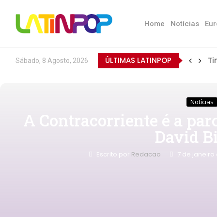
Home
Notícias
Eur
ÚLTIMAS LATINPOP
Ti
Sábado, 8 Agosto, 2026
Notícias
A Contracorriente é a parc
David B
Escrito por
Redacao
7 de janeiro