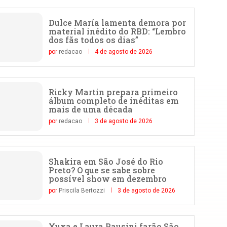
Dulce María lamenta demora por
material inédito do RBD: “Lembro
dos fãs todos os dias”
por
redacao
4 de agosto de 2026
Ricky Martin prepara primeiro
álbum completo de inéditas em
mais de uma década
por
redacao
3 de agosto de 2026
Shakira em São José do Rio
Preto? O que se sabe sobre
possível show em dezembro
por
Priscila Bertozzi
3 de agosto de 2026
Xuxa e Laura Pausini farão São