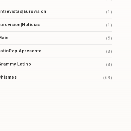
(1)
Entrevistas|Eurovision
(1)
Eurovision|Notícias
(5)
Mais
(8)
LatinPop Apresenta
(8)
Grammy Latino
(69)
Chismes