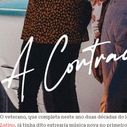
O veterano, que completa neste ano duas décadas do 
Latino
, já tinha dito estrearia música nova no primeir