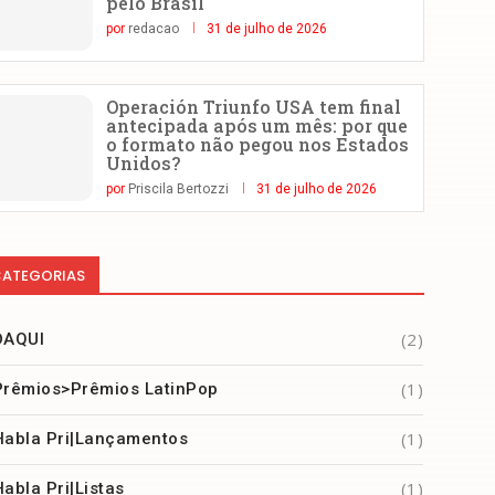
pelo Brasil
por
redacao
31 de julho de 2026
Operación Triunfo USA tem final
antecipada após um mês: por que
o formato não pegou nos Estados
Unidos?
por
Priscila Bertozzi
31 de julho de 2026
ATEGORIAS
(2)
DAQUI
(1)
Prêmios>Prêmios LatinPop
(1)
Habla Pri|Lançamentos
(1)
Habla Pri|Listas