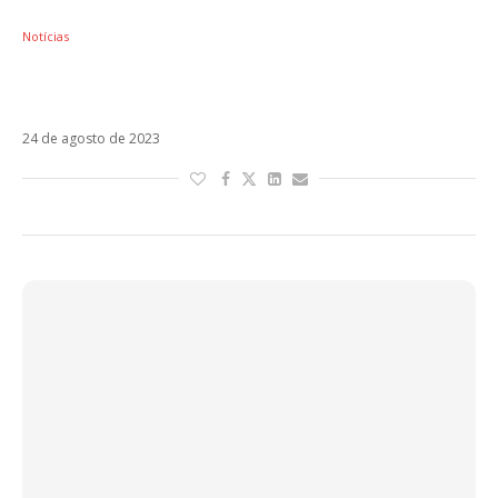
Notícias
Tengo Roto El Corazón é o novo single do
David Bisbal
24 de agosto de 2023