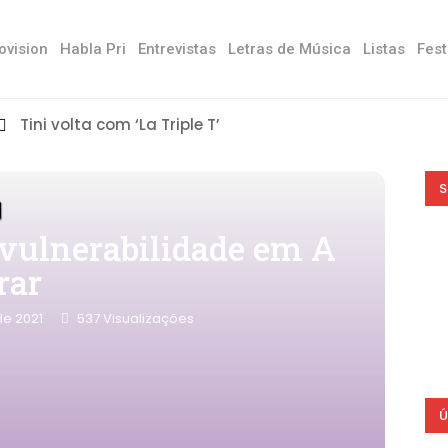
ovision
Habla Pri
Entrevistas
Letras de Música
Listas
Fest
Tini volta com ‘La Triple T’
S
vulnerabilidade em A
rar
 de 2021
537
Visualizações
Ú