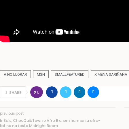
A NO LLORAR
MSN
SMALLFEATURED
XIMENA SARIÑANA
0
SHARE
previous post
Ir Sais, ChocQuibTown e Afro B unem harmonia afro-
latina na festa Midnight Boom