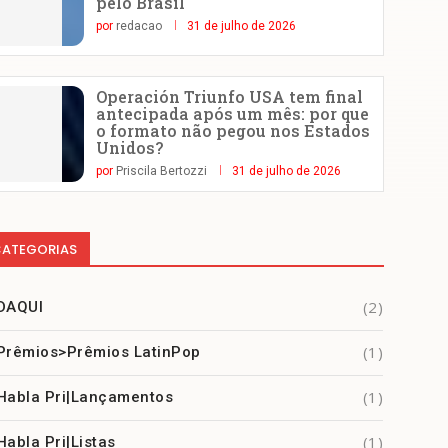
pelo Brasil
por
redacao
31 de julho de 2026
Operación Triunfo USA tem final
antecipada após um mês: por que
o formato não pegou nos Estados
Unidos?
por
Priscila Bertozzi
31 de julho de 2026
ATEGORIAS
(2)
DAQUI
(1)
Prêmios>Prêmios LatinPop
(1)
Habla Pri|Lançamentos
(1)
Habla Pri|Listas