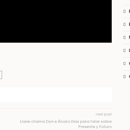
next post
Llane chama Zion e Álvaro Diaz para falar sobre
Presente y Futuro