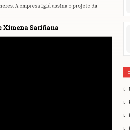
heres. A empresa Iglú assina o projeto da
 de Ximena Sariñana
C