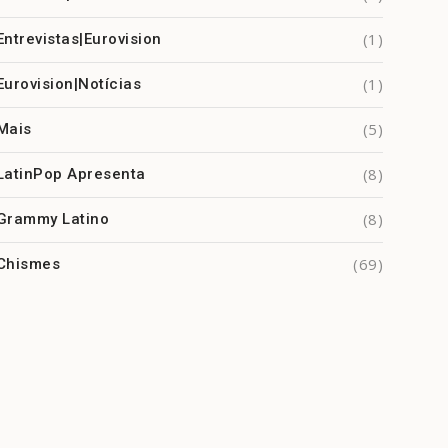
(1)
Entrevistas|Eurovision
(1)
Eurovision|Notícias
(5)
Mais
(8)
LatinPop Apresenta
(8)
Grammy Latino
(69)
Chismes