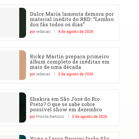
Dulce María lamenta demora por
material inédito do RBD: “Lembro
dos fãs todos os dias”
por
redacao
4 de agosto de 2026
Ricky Martin prepara primeiro
álbum completo de inéditas em
mais de uma década
por
redacao
3 de agosto de 2026
Shakira em São José do Rio
Preto? O que se sabe sobre
possível show em dezembro
por
Priscila Bertozzi
3 de agosto de 2026
Xuxa e Laura Pausini farão São