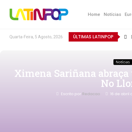
Home
Notícias
Eur
ÚLTIMAS LATINPOP
Quarta-Feira, 5 Agosto, 2026
Notícias
Ximena Sariñana abraça 
No Llo
Escrito por
Redacao
16 de abril