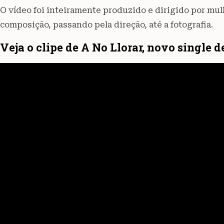
O vídeo foi inteiramente produzido e dirigido por mul
composição, passando pela direção, até a fotografia.
Veja o clipe de A No Llorar, novo single