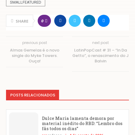
SMALLFEATURED
0
SHARE
previous post
next post
Almas Gemelas é o novo
LatinPopCast # 31 – “In Da
single do Myke Towers.
Getto”, o renascimento do J
Ouça!
Balvin
POSTS RELACIONADOS
Dulce María lamenta demora por
material inédito do RBD: “Lembro dos
fãs todos os dias”