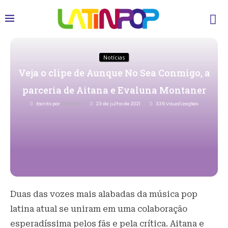
Notícias
Veja o clipe de Aunque No Sea Conmigo, a
parceria de Aitana e Evaluna Montaner
Escrito por
Redacao
23 de julho de 2021
336
Visualizações
Duas das vozes mais alabadas da música pop
latina atual se uniram em uma colaboração
esperadíssima pelos fãs e pela crítica. Aitana e