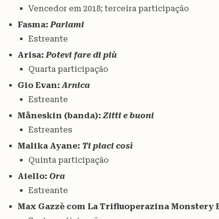
Vencedor em 2018; terceira participação
Fasma:
Parlami
Estreante
Arisa:
Potevi fare di più
Quarta participação
Gio Evan:
Arnica
Estreante
Måneskin (banda):
Zitti e buoni
Estreantes
Malika Ayane:
Ti piaci così
Quinta participação
Aiello:
Ora
Estreante
Max Gazzè com La Trifluoperazina Monstery