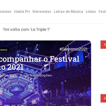
ovision
Habla Pri
Entrevistas
Letras de Música
Listas
Fest
Tini volta com ‘La Triple T’
S
nremo
companhar o Festival
o 2021
ço de 2021
1,6K
Visualizações
Ú