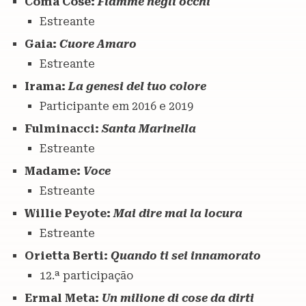
Coma Cose:
Fiamme negli occhi
Estreante
Gaia:
Cuore Amaro
Estreante
Irama:
La genesi del tuo colore
Participante em 2016 e 2019
Fulminacci:
Santa Marinella
Estreante
Madame:
Voce
Estreante
Willie Peyote:
Mai dire mai la locura
Estreante
Orietta Berti:
Quando ti sei innamorato
12.ª participação
Ermal Meta:
Un milione di cose da dirti