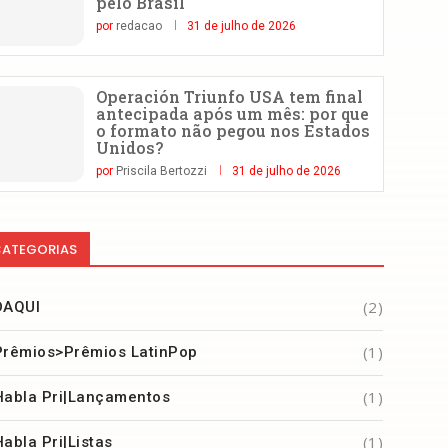
pelo Brasil
por
redacao
31 de julho de 2026
Operación Triunfo USA tem final
antecipada após um mês: por que
o formato não pegou nos Estados
Unidos?
por
Priscila Bertozzi
31 de julho de 2026
ATEGORIAS
(2)
DAQUI
(1)
Prêmios>Prêmios LatinPop
(1)
Habla Pri|Lançamentos
(1)
Habla Pri|Listas