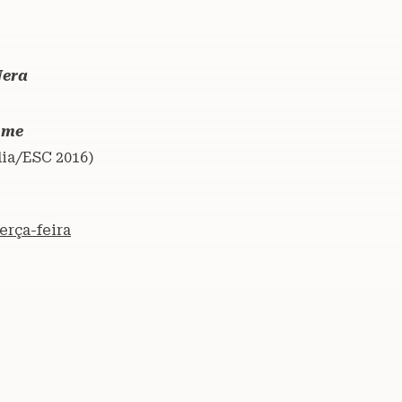
Nera
ome
lia/ESC 2016)
erça-feira