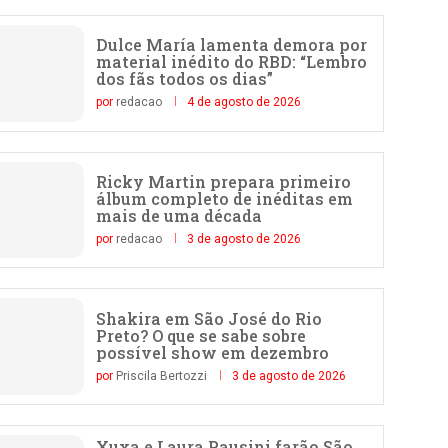
Dulce María lamenta demora por
material inédito do RBD: “Lembro
dos fãs todos os dias”
por
redacao
4 de agosto de 2026
Ricky Martin prepara primeiro
álbum completo de inéditas em
mais de uma década
por
redacao
3 de agosto de 2026
Shakira em São José do Rio
Preto? O que se sabe sobre
possível show em dezembro
por
Priscila Bertozzi
3 de agosto de 2026
Xuxa e Laura Pausini farão São