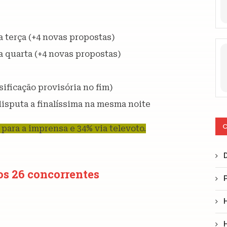
 terça (+4 novas propostas)
a quarta (+4 novas propostas)
ificação provisória no fim)
isputa a finalíssima na mesma noite
C
 para a imprensa e 34% via televoto.
 os 26 concorrentes