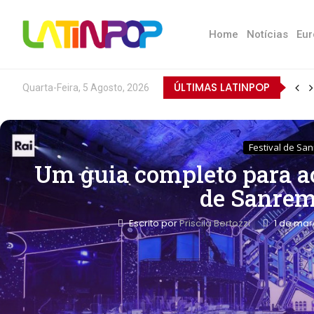
Home
Notícias
Eur
ÚLTIMAS LATINPOP
Quarta-Feira, 5 Agosto, 2026
Festival de Sa
Um guia completo para a
de Sanrem
Escrito por
Priscila Bertozzi
1 de mar