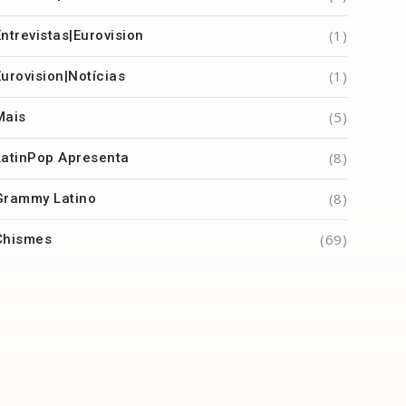
(1)
Entrevistas|Eurovision
(1)
Eurovision|Notícias
(5)
Mais
(8)
LatinPop Apresenta
(8)
Grammy Latino
(69)
Chismes