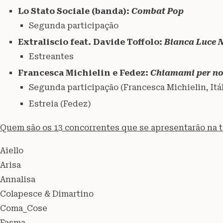
Lo Stato Sociale (banda):
Combat Pop
Segunda participação
Extraliscio feat. Davide Toffolo:
Bianca Luce 
Estreantes
Francesca Michielin e Fedez:
Chiamami per n
Segunda participação (Francesca Michielin, Itá
Estreia (Fedez)
Quem são os 13 concorrentes que se apresentarão na t
Aiello
Arisa
Annalisa
Colapesce & Dimartino
Coma_Cose
Fasma