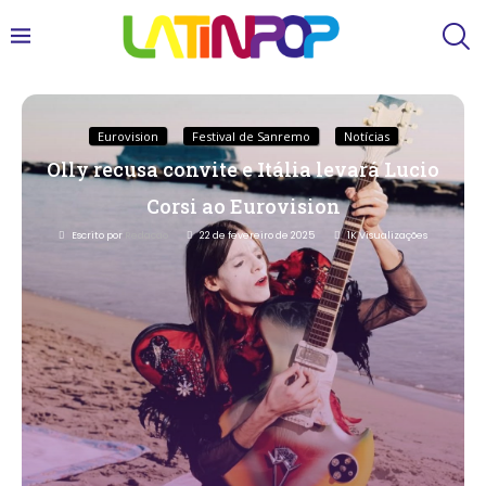
Eurovision
Festival de Sanremo
Notícias
Olly recusa convite e Itália levará Lucio
Corsi ao Eurovision
Escrito por
Redacao
22 de fevereiro de 2025
1K
Visualizações