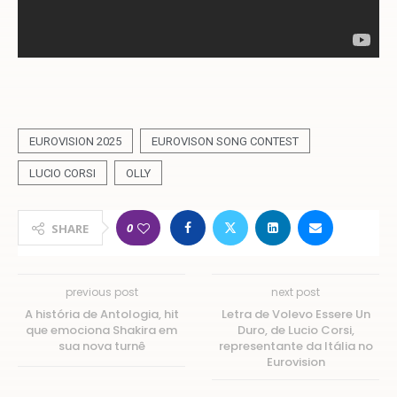
EUROVISION 2025
EUROVISON SONG CONTEST
LUCIO CORSI
OLLY
0
SHARE
previous post
next post
A história de Antologia, hit
Letra de Volevo Essere Un
que emociona Shakira em
Duro, de Lucio Corsi,
sua nova turnê
representante da Itália no
Eurovision