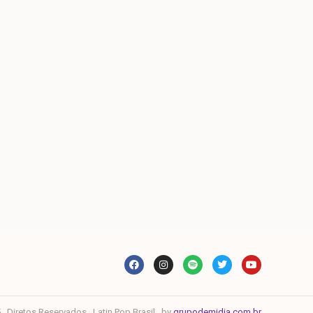
. Diretos Reservados . Latin Pop Brasil . by
grupodemidia.com.br