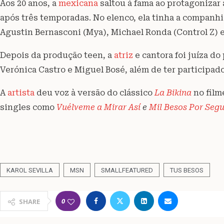
Aos 20 anos, a
mexicana
saltou à fama ao protagonizar 
após três temporadas. No elenco, ela tinha a companh
Agustin Bernasconi (Mya), Michael Ronda (Control Z) e
Depois da produção teen, a
atriz
e cantora foi juíza d
Verónica Castro e Miguel Bosé, além de ter participado
A
artista
deu voz à versão do clássico
La Bikina
no fil
singles como
Vuélveme a Mirar Así
e
Mil Besos Por Seg
KAROL SEVILLA
MSN
SMALLFEATURED
TUS BESOS
0
SHARE