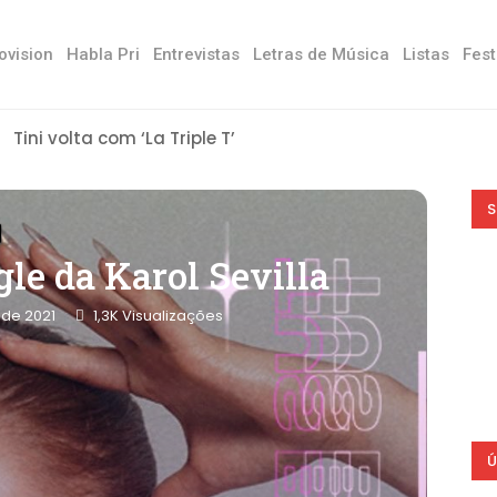
ovision
Habla Pri
Entrevistas
Letras de Música
Listas
Fest
Tini volta com ‘La Triple T’
S
le da Karol Sevilla
 de 2021
1,3K
Visualizações
Ú