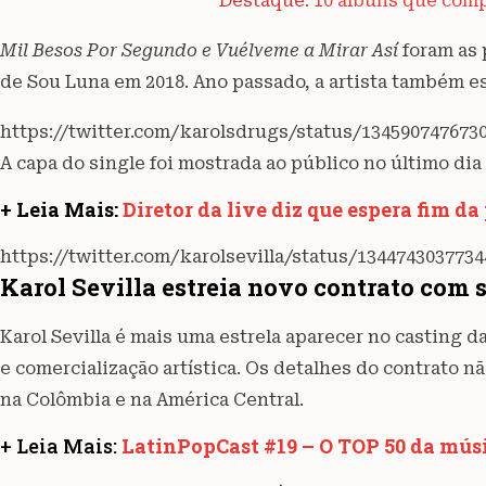
Destaque:
10 álbuns que comp
Mil Besos Por Segundo e Vuélveme a Mirar Así
foram as 
de Sou Luna em 2018. Ano passado, a artista também e
https://twitter.com/karolsdrugs/status/134590747673
A capa do single foi mostrada ao público no último dia
+ Leia Mais:
Diretor da live diz que espera fim d
https://twitter.com/karolsevilla/status/134474303773
Karol Sevilla estreia novo contrato com 
Karol Sevilla é mais uma estrela aparecer no casting d
e comercialização artística. Os detalhes do contrato n
na Colômbia e na América Central.
+ Leia Mais:
LatinPopCast #19 – O TOP 50 da músi