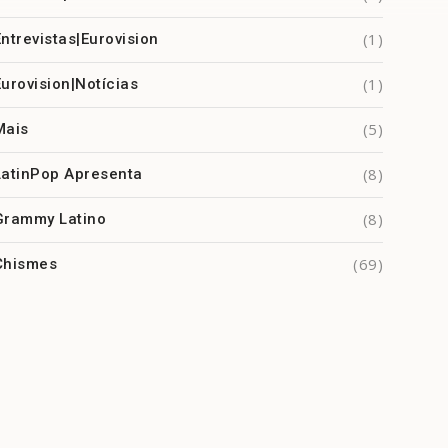
(1)
Entrevistas|Eurovision
(1)
Eurovision|Notícias
(5)
Mais
(8)
LatinPop Apresenta
(8)
Grammy Latino
(69)
Chismes