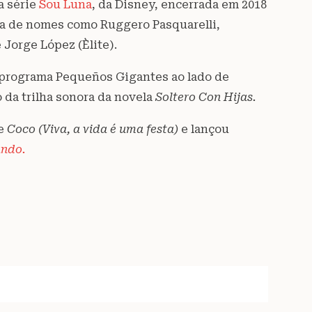
a série
Sou Luna
, da Disney, encerrada em 2018
ia de nomes como Ruggero Pasquarelli,
 Jorge López (Èlite).
o programa Pequeños Gigantes ao lado de
 da trilha sonora da novela
Soltero Con Hijas.
me
Coco (Viva, a vida é uma festa)
e lançou
undo.