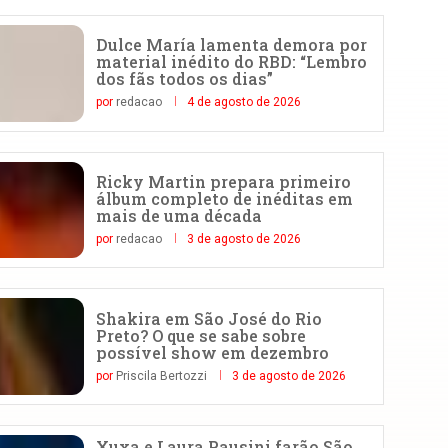
Dulce María lamenta demora por
material inédito do RBD: “Lembro
dos fãs todos os dias”
por
redacao
4 de agosto de 2026
Ricky Martin prepara primeiro
álbum completo de inéditas em
mais de uma década
por
redacao
3 de agosto de 2026
Shakira em São José do Rio
Preto? O que se sabe sobre
possível show em dezembro
por
Priscila Bertozzi
3 de agosto de 2026
Xuxa e Laura Pausini farão São