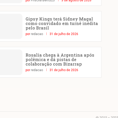
por
Priscila Bertozzi
3 de agosto de 2026
Gipsy Kings terá Sidney Magal
como convidado em turnê inédita
pelo Brasil
por
redacao
31 de julho de 2026
Rosalía chega à Argentina após
polêmica e dá pistas de
colaboração com Bizarrap
por
redacao
31 de julho de 2026
@ 2015 – 2025 