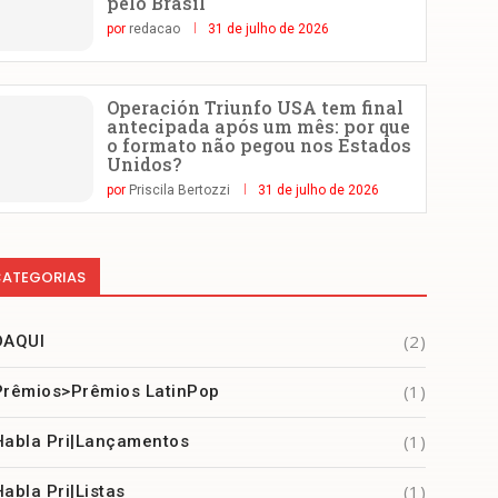
pelo Brasil
por
redacao
31 de julho de 2026
Operación Triunfo USA tem final
antecipada após um mês: por que
o formato não pegou nos Estados
Unidos?
por
Priscila Bertozzi
31 de julho de 2026
ATEGORIAS
(2)
DAQUI
(1)
Prêmios>Prêmios LatinPop
(1)
Habla Pri|Lançamentos
(1)
Habla Pri|Listas