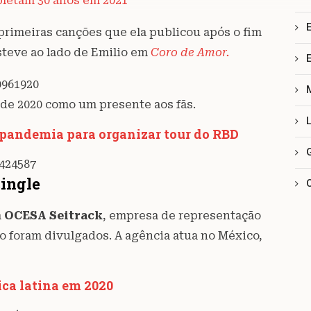
letam 30 anos em 2021
primeiras canções que ela publicou após o fim
steve ao lado de Emilio em
Coro de Amor.
0961920
 de 2020 como um presente aos fãs.
a pandemia para organizar tour do RBD
4424587
single
a
OCESA Seitrack
, empresa de representação
ão foram divulgados. A agência atua no México,
ca latina em 2020