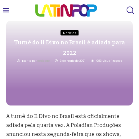
Notícias
Turnê do Il Divo no Brasil é adiada para
2022
Escrito por
Redacao
3 de maio de 2021
983
Visualizações
A turnê do Il Divo no Brasil está oficialmente
adiada pela quarta vez. A Poladian Produções
anunciou nesta segunda-feira que os shows,