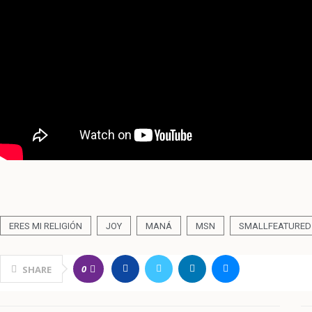
ERES MI RELIGIÓN
JOY
MANÁ
MSN
SMALLFEATURED
0
SHARE