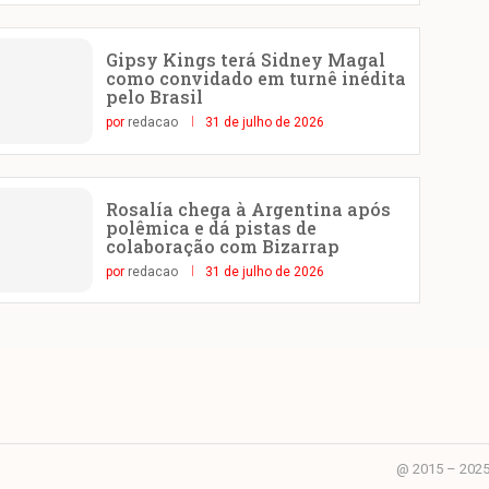
Gipsy Kings terá Sidney Magal
como convidado em turnê inédita
pelo Brasil
por
redacao
31 de julho de 2026
Rosalía chega à Argentina após
polêmica e dá pistas de
colaboração com Bizarrap
por
redacao
31 de julho de 2026
@ 2015 – 2025 