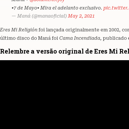
•7 de Mayo• Mira el adelanto exclusivo.
pic.twitte
— Maná (@manaoficial)
May 2, 2021
Eres Mi Religión
foi lançada originalmente em 2002, c
último disco do Maná foi
Cama Incendiada,
publicado 
Relembre a versão original de Eres Mi Re