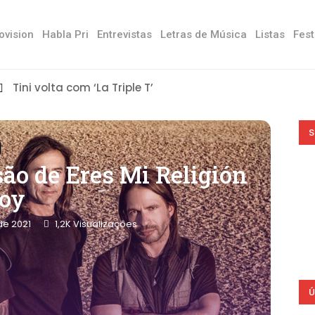
ovision
Habla Pri
Entrevistas
Letras de Música
Listas
Fest
Tini volta com ‘La Triple T’
S
ão de Eres Mi Religión
oy
de 2021
1,2K
Visualizações
Ú