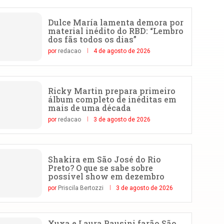
Dulce María lamenta demora por
material inédito do RBD: “Lembro
dos fãs todos os dias”
por
redacao
4 de agosto de 2026
Ricky Martin prepara primeiro
álbum completo de inéditas em
mais de uma década
por
redacao
3 de agosto de 2026
Shakira em São José do Rio
Preto? O que se sabe sobre
possível show em dezembro
por
Priscila Bertozzi
3 de agosto de 2026
Xuxa e Laura Pausini farão São