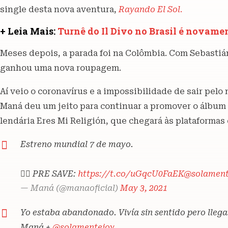
single desta nova aventura,
Rayando El Sol
.
+ Leia Mais:
Turnê do Il Divo no Brasil é novame
Meses depois, a parada foi na Colômbia. Com Sebastián
ganhou uma nova roupagem.
Aí veio o coronavírus e a impossibilidade de sair pel
Maná deu um jeito para continuar a promover o álbum 
lendária Eres Mi Religión, que chegará às plataformas d
Estreno mundial 7 de mayo.
👉🏼 PRE SAVE:
https://t.co/uGqcU0FaEK
@solament
— Maná (@manaoficial)
May 3, 2021
Yo estaba abandonado. Vivía sin sentido pero llega
Maná +
@solamentejoy