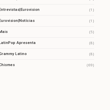
(1)
Entrevistas|Eurovision
(1)
Eurovision|Notícias
(5)
Mais
(8)
LatinPop Apresenta
(8)
Grammy Latino
(69)
Chismes