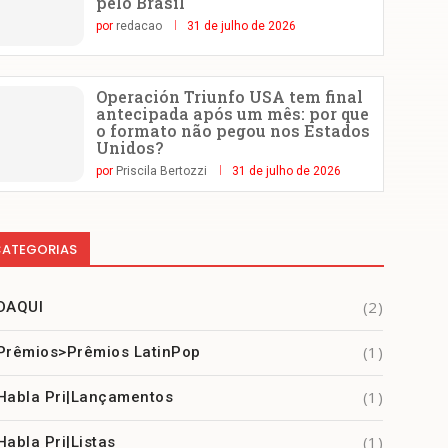
pelo Brasil
por
redacao
31 de julho de 2026
Operación Triunfo USA tem final
antecipada após um mês: por que
o formato não pegou nos Estados
Unidos?
por
Priscila Bertozzi
31 de julho de 2026
ATEGORIAS
(2)
DAQUI
(1)
Prêmios>Prêmios LatinPop
(1)
Habla Pri|Lançamentos
(1)
Habla Pri|Listas