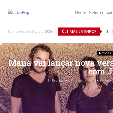
Home
Notícias
Eur
ÚLTIMAS LATINPOP
Quinta-Feira, 6 Agosto, 2026
Notícias
Maná vai lançar nova vers
com J
Escrito por
Redacao
3 de maio 