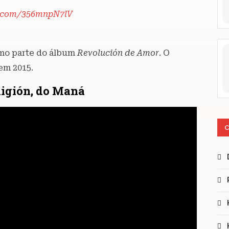
r.com/356mnpN7lV
omo parte do álbum
Revolución de Amor
. O
em 2015.
ligión, do Maná
C