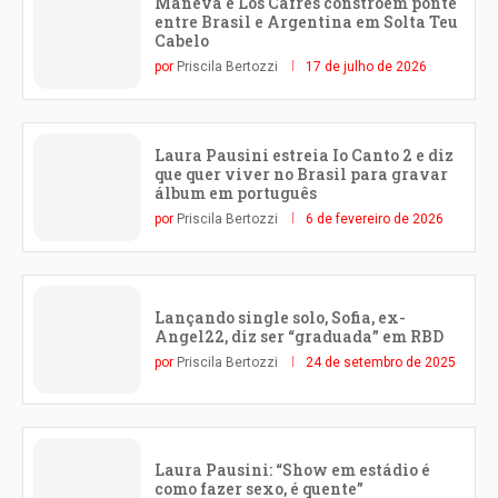
Maneva e Los Cafres constroem ponte
entre Brasil e Argentina em Solta Teu
Cabelo
por
Priscila Bertozzi
17 de julho de 2026
Laura Pausini estreia Io Canto 2 e diz
que quer viver no Brasil para gravar
álbum em português
por
Priscila Bertozzi
6 de fevereiro de 2026
Lançando single solo, Sofia, ex-
Angel22, diz ser “graduada” em RBD
por
Priscila Bertozzi
24 de setembro de 2025
Laura Pausini: “Show em estádio é
como fazer sexo, é quente”