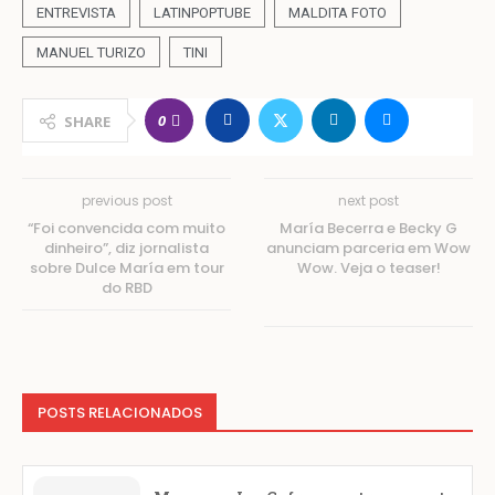
ENTREVISTA
LATINPOPTUBE
MALDITA FOTO
MANUEL TURIZO
TINI
0
SHARE
previous post
next post
“Foi convencida com muito
María Becerra e Becky G
dinheiro”, diz jornalista
anunciam parceria em Wow
sobre Dulce María em tour
Wow. Veja o teaser!
do RBD
POSTS RELACIONADOS