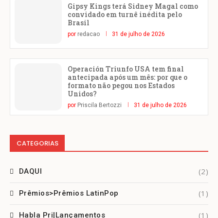
Gipsy Kings terá Sidney Magal como
convidado em turnê inédita pelo
Brasil
por
redacao
31 de julho de 2026
Operación Triunfo USA tem final
antecipada após um mês: por que o
formato não pegou nos Estados
Unidos?
por
Priscila Bertozzi
31 de julho de 2026
CATEGORIAS
(2)
DAQUI
(1)
Prêmios>Prêmios LatinPop
(1)
Habla Pri|Lançamentos