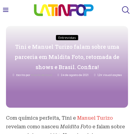
Entrevistas
Tini e Manuel Turizo falam sobre uma
parceria em Maldita Foto, retomada de
shows e Brasil. Confira!
Escrito por
Priscila Bertozzi
24 de agosto de 2021
1,2K
Visualizações
Com química perfeita, Tini e
Manuel Turizo
revelam como nasceu
Maldita Fo
to e falam sobre