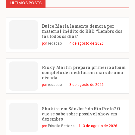
ÚLTIMOS POSTS
Dulce María lamenta demora por
material inédito do RBD: “Lembro dos
fãs todos os dias”
por
redacao
4 de agosto de 2026
Ricky Martin prepara primeiro álbum
completo de inéditas em mais de uma
década
por
redacao
3 de agosto de 2026
Shakira em São José do Rio Preto? O
que se sabe sobre possível show em
dezembro
por
Priscila Bertozzi
3 de agosto de 2026