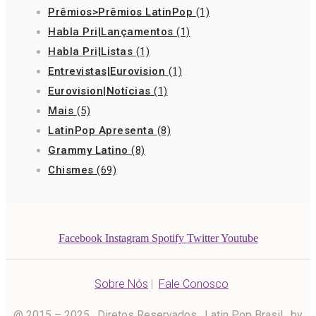
Prêmios>Prêmios LatinPop
(1)
Habla Pri|Lançamentos
(1)
Habla Pri|Listas
(1)
Entrevistas|Eurovision
(1)
Eurovision|Notícias
(1)
Mais
(5)
LatinPop Apresenta
(8)
Grammy Latino
(8)
Chismes
(69)
Facebook
Instagram
Spotify
Twitter
Youtube
Sobre Nós
|
Fale Conosco
@ 2015 – 2025 . Diretos Reservados . Latin Pop Brasil . by