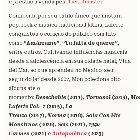
e já estão à venda pela
Ticketmaster.
Conhecida por seu estilo único que mistura
pop, rock e música tradicional latina, Laferte
conquistou o coração do público com hits
como
“Amárrame”
,
“Tu falta de querer”
,
entre outros. Cultivando influências musicais
desde a adolescência em sua cidade natal, Viña
del Mar, ao que aprendeu no México, seu
segundo lar desde 2007, Mon coleciona oito
álbuns até o
momento:
Desechable
(2011),
Tornasol
(2013),
Mo
Laferte Vol. 1
(2015),
La
Trenza
(2017),
Norma
(2018),
Sola Con Mis
Monstruos
(2020),
Seis
(2021),
1940
Carmen
(2021)
e
Autopoiética
(2023)
.