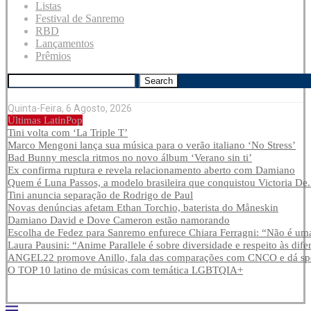
Listas
Festival de Sanremo
RBD
Lançamentos
Prêmios
Search
Quinta-Feira, 6 Agosto, 2026
Últimas LatinPop
Tini volta com ‘La Triple T’
Marco Mengoni lança sua música para o verão italiano ‘No Stress’
Bad Bunny mescla ritmos no novo álbum ‘Verano sin ti’
Ex confirma ruptura e revela relacionamento aberto com Damiano
Quem é Luna Passos, a modelo brasileira que conquistou Victoria De.
Tini anuncia separação de Rodrigo de Paul
Novas denúncias afetam Ethan Torchio, baterista do Måneskin
Damiano David e Dove Cameron estão namorando
Escolha de Fedez para Sanremo enfurece Chiara Ferragni: “Não é uma
Laura Pausini: “Anime Parallele é sobre diversidade e respeito às dife
ANGEL22 promove Anillo, fala das comparações com CNCO e dá spoi
O TOP 10 latino de músicas com temática LGBTQIA+