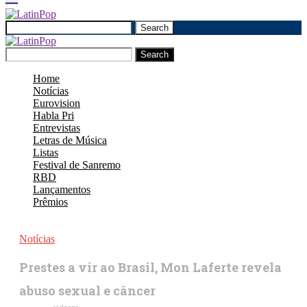
Search
Search
Home
Notícias
Eurovision
Habla Pri
Entrevistas
Letras de Música
Listas
Festival de Sanremo
RBD
Lançamentos
Prêmios
Notícias
Prestes a vir ao Brasil, Mon Laferte revela
abuso sexual e câncer