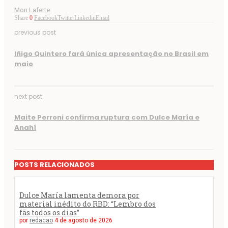
Mon Laferte
Share
0
Facebook
Twitter
Linkedin
Email
previous post
Iñigo Quintero fará única apresentação no Brasil em
maio
next post
Maite Perroni confirma ruptura com Dulce María e
Anahí
POSTS RELACIONADOS
Dulce María lamenta demora por
material inédito do RBD: “Lembro dos
fãs todos os dias”
por
redacao
4 de agosto de 2026