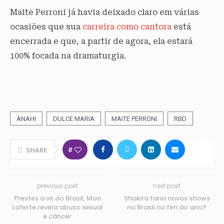
Maite Perroni já havia deixado claro em várias
ocasiões que sua
carreira como cantora
está
encerrada e que, a partir de agora, ela estará
100% focada na dramaturgia.
ANAHI
DULCE MARIA
MAITE PERRONI
RBD
0
SHARE
previous post
next post
Prestes a vir ao Brasil, Mon
Shakira faria novos shows
Laferte revela abuso sexual
no Brasil no fim do ano?
e câncer