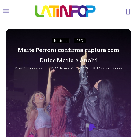
Notícias
RBD
Maite Perroni confirma ruptura com
Dulce María e Anahí
Escrito por
Redacao
26 de fevereiro de 2025
1,6K
Visualizações