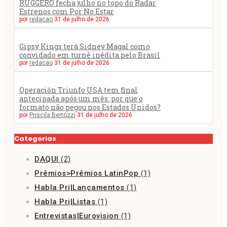
RUGGERO fecha julho no topo do Radar
Estrenos com Por No Estar
por
redacao
31 de julho de 2026
Gipsy Kings terá Sidney Magal como
convidado em turnê inédita pelo Brasil
por
redacao
31 de julho de 2026
Operación Triunfo USA tem final
antecipada após um mês: por que o
formato não pegou nos Estados Unidos?
por
Priscila Bertozzi
31 de julho de 2026
Categorias
DAQUI
(2)
Prêmios>Prêmios LatinPop
(1)
Habla Pri|Lançamentos
(1)
Habla Pri|Listas
(1)
Entrevistas|Eurovision
(1)