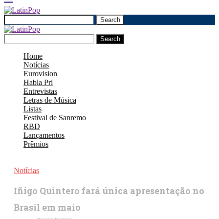
Search
Search
Home
Notícias
Eurovision
Habla Pri
Entrevistas
Letras de Música
Listas
Festival de Sanremo
RBD
Lançamentos
Prêmios
Notícias
Iñigo Quintero fará única apresentação no
Brasil em maio