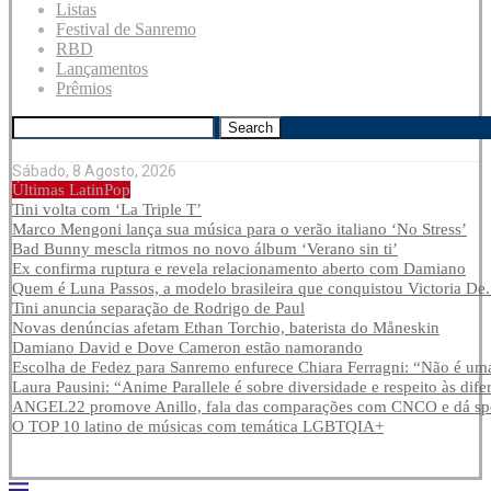
Listas
Festival de Sanremo
RBD
Lançamentos
Prêmios
Search
Sábado, 8 Agosto, 2026
Últimas LatinPop
Tini volta com ‘La Triple T’
Marco Mengoni lança sua música para o verão italiano ‘No Stress’
Bad Bunny mescla ritmos no novo álbum ‘Verano sin ti’
Ex confirma ruptura e revela relacionamento aberto com Damiano
Quem é Luna Passos, a modelo brasileira que conquistou Victoria De.
Tini anuncia separação de Rodrigo de Paul
Novas denúncias afetam Ethan Torchio, baterista do Måneskin
Damiano David e Dove Cameron estão namorando
Escolha de Fedez para Sanremo enfurece Chiara Ferragni: “Não é uma
Laura Pausini: “Anime Parallele é sobre diversidade e respeito às dife
ANGEL22 promove Anillo, fala das comparações com CNCO e dá spoi
O TOP 10 latino de músicas com temática LGBTQIA+