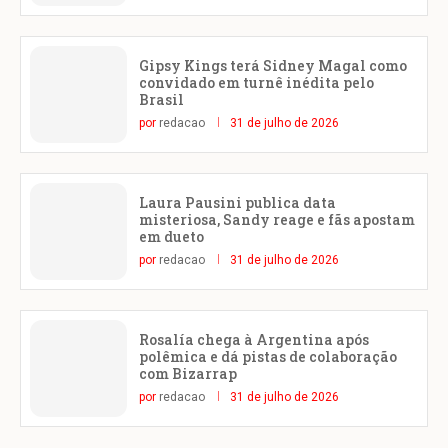
Gipsy Kings terá Sidney Magal como
convidado em turnê inédita pelo
Brasil
por
redacao
31 de julho de 2026
Laura Pausini publica data
misteriosa, Sandy reage e fãs apostam
em dueto
por
redacao
31 de julho de 2026
Rosalía chega à Argentina após
polêmica e dá pistas de colaboração
com Bizarrap
por
redacao
31 de julho de 2026