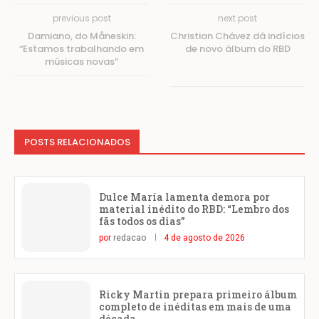
previous post
next post
Damiano, do Måneskin:
Christian Chávez dá indícios
“Estamos trabalhando em
de novo álbum do RBD
músicas novas”
POSTS RELACIONADOS
Dulce María lamenta demora por
material inédito do RBD: “Lembro dos
fãs todos os dias”
por
redacao
4 de agosto de 2026
Ricky Martin prepara primeiro álbum
completo de inéditas em mais de uma
década