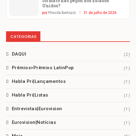
formato não pegou nos Estados
Unidos?
por
Priscila Bertozzi
31 de julho de 2026
CATEGORIAS
(2)
DAQUI
(1)
Prêmios>Prêmios LatinPop
(1)
Habla Pri|Lançamentos
(1)
Habla Pri|Listas
(1)
Entrevistas|Eurovision
(1)
Eurovision|Notícias
(5)
Mais