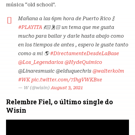
música “old school”.
Mañana a las 6pm hora de Puerto Rico 🍾
#PLAYITA
💃🏻🕺🏻 un tema que me gusta
mucho para bailar y darle hasta abajo como
en los tiempos de antes , espero le guste tanto
como a mi 🌎
#DirectamenteDesdeLaBase
@Los_Legendarios
@HydeQuimico
@Linaresmusic @elduquechris
@walterkolm
#WK
pic.twitter.com/7IhgVWKBxe
— W (@wisin)
August 3, 2021
Relembre Fiel, o último single do
Wisin