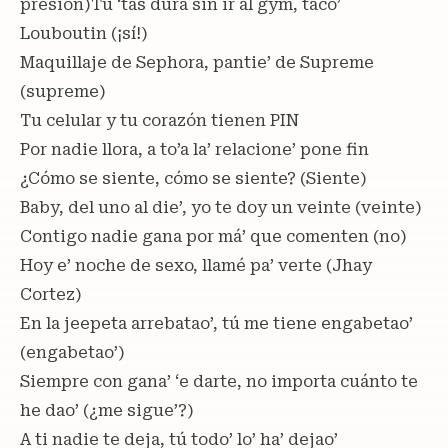
presión)Tú ‘tás dura sin ir al gym, taco’
Louboutin (¡sí!)
Maquillaje de Sephora, pantie’ de Supreme
(supreme)
Tu celular y tu corazón tienen PIN
Por nadie llora, a to’a la’ relacione’ pone fin
¿Cómo se siente, cómo se siente? (Siente)
Baby, del uno al die’, yo te doy un veinte (veinte)
Contigo nadie gana por má’ que comenten (no)
Hoy e’ noche de sexo, llamé pa’ verte (Jhay
Cortez)
En la jeepeta arrebatao’, tú me tiene engabetao’
(engabetao’)
Siempre con gana’ ‘e darte, no importa cuánto te
he dao’ (¿me sigue’?)
A ti nadie te deja, tú todo’ lo’ ha’ dejao’