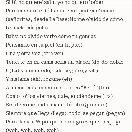
Si tú no quiere’ salir, yo no quiero beber
Pero cuando te dé hambre no’ podemo’ comer
(señoritas, desde La Base)No me olvido de cómo
te hacía mía (mía)
Baby, no olvido verte cómo tú gemías
Pensando en tu piel (en tu piel)
Una y otra vez (otra ve’)
Tenerte en mi cama sería un placer (do-do-doble
U)Baby, sin miedo, dale pégate (yeah)
Y mátame (eh), rózame (eh)
A mí me mata cuando me dices “Bebé” (tra)
Como to’ los viernes, dale, enciéndeme (tra)
Sin decirme nada, mami, tócate (¡prende!)
Siempre que llega (llega), todo’ se pegan (pegan)
Pero llama a W porque conmigo es que despega
(woh, woh, woh, woh)