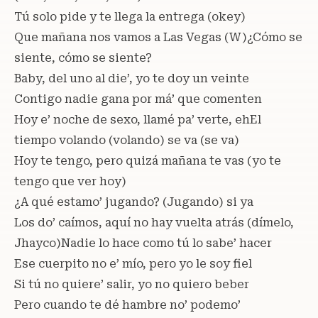
Tú solo pide y te llega la entrega (okey)
Que mañana nos vamos a Las Vegas (W)¿Cómo se
siente, cómo se siente?
Baby, del uno al die’, yo te doy un veinte
Contigo nadie gana por má’ que comenten
Hoy e’ noche de sexo, llamé pa’ verte, ehEl
tiempo volando (volando) se va (se va)
Hoy te tengo, pero quizá mañana te vas (yo te
tengo que ver hoy)
¿A qué estamo’ jugando? (Jugando) si ya
Los do’ caímos, aquí no hay vuelta atrás (dímelo,
Jhayco)Nadie lo hace como tú lo sabe’ hacer
Ese cuerpito no e’ mío, pero yo le soy fiel
Si tú no quiere’ salir, yo no quiero beber
Pero cuando te dé hambre no’ podemo’