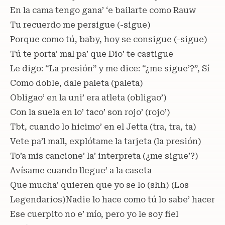
En la cama tengo gana’ ‘e bailarte como Rauw
Tu recuerdo me persigue (-sigue)
Porque como tú, baby, hoy se consigue (-sigue)
Tú te porta’ mal pa’ que Dio’ te castigue
Le digo: “La presión” y me dice: “¿me sigue’?”, Sí
Como doble, dale paleta (paleta)
Obligao’ en la uni’ era atleta (obligao’)
Con la suela en lo’ taco’ son rojo’ (rojo’)
Tbt, cuando lo hicimo’ en el Jetta (tra, tra, ta)
Vete pa’l mall, explótame la tarjeta (la presión)
To’a mis cancione’ la’ interpreta (¿me sigue’?)
Avísame cuando llegue’ a la caseta
Que mucha’ quieren que yo se lo (shh) (Los
Legendarios)Nadie lo hace como tú lo sabe’ hacer
Ese cuerpito no e’ mío, pero yo le soy fiel