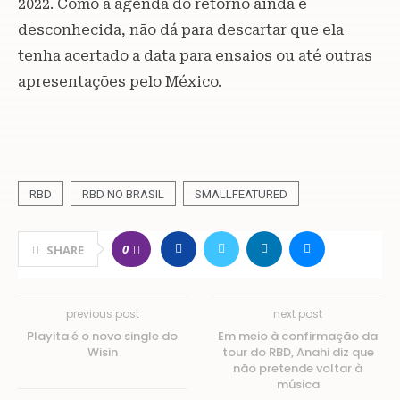
2022. Como a agenda do retorno ainda é
desconhecida, não dá para descartar que ela
tenha acertado a data para ensaios ou até outras
apresentações pelo México.
RBD
RBD NO BRASIL
SMALLFEATURED
0
SHARE
previous post
next post
Playita é o novo single do
Em meio à confirmação da
Wisin
tour do RBD, Anahi diz que
não pretende voltar à
música