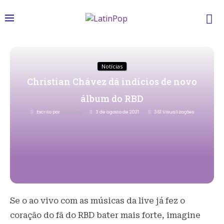
Notícias
Christian Chávez dá indícios de novo
álbum do RBD
Escrito por
Redacao
3 de agosto de 2021
361
Visualizações
Se o ao vivo com as músicas da live já fez o
coração do fã do RBD bater mais forte, imagine