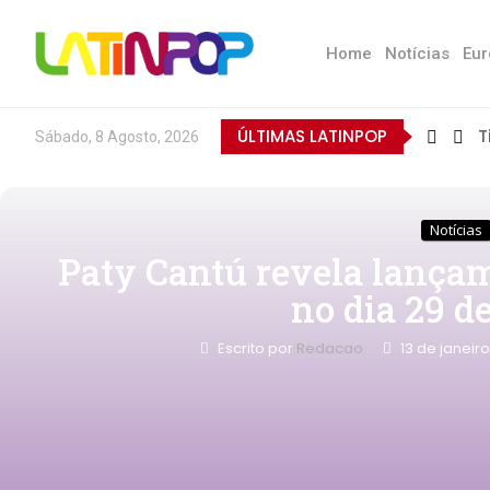
Home
Notícias
Eur
ÚLTIMAS LATINPOP
T
Sábado, 8 Agosto, 2026
Notícias
Paty Cantú revela lança
no dia 29 de
Escrito por
Redacao
13 de janeir