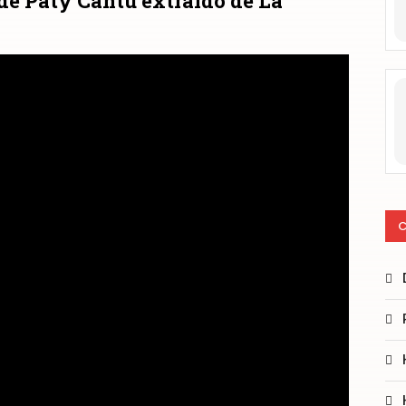
de Paty Cantú extraído de La
C