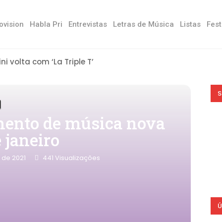
ovision
Habla Pri
Entrevistas
Letras de Música
Listas
Fest
ini volta com ‘La Triple T’
S
mento de música nova
 janeiro
o de 2021
441
Visualizações
Ú