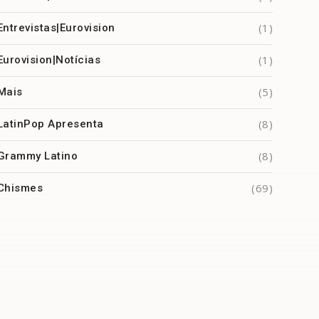
(1)
Entrevistas|Eurovision
(1)
Eurovision|Notícias
(5)
Mais
(8)
LatinPop Apresenta
(8)
Grammy Latino
(69)
Chismes