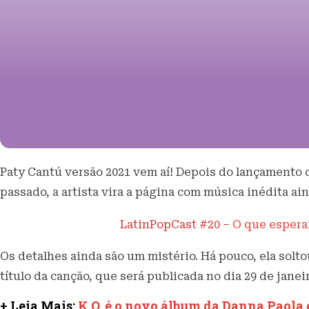
Paty Cantú versão 2021 vem aí! Depois do lançamento
passado, a artista vira a página com música inédita ai
LatinPopCast #20 –
O que esperar
Os detalhes ainda são um mistério. Há pouco, ela solt
título da canção, que será publicada no dia 29 de janeir
+ Leia Mais:
K.O. é o novo álbum da Danna Paola