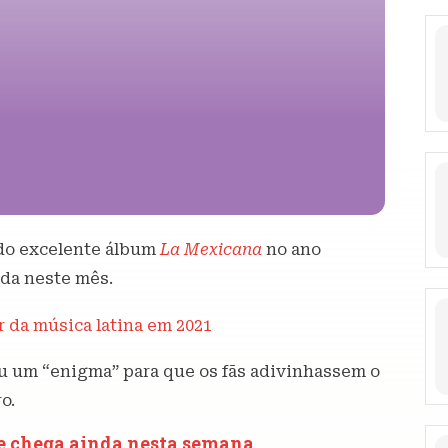
 do excelente álbum
La Mexicana
no ano
nda neste mês.
 da música latina em 2021
ou um “enigma” para que os fãs adivinhassem o
o.
 e chega ainda nesta semana