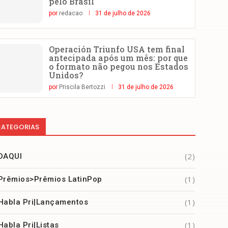
pelo Brasil
por
redacao
31 de julho de 2026
Operación Triunfo USA tem final
antecipada após um mês: por que
o formato não pegou nos Estados
Unidos?
por
Priscila Bertozzi
31 de julho de 2026
ATEGORIAS
(2)
DAQUI
(1)
Prêmios>Prêmios LatinPop
(1)
Habla Pri|Lançamentos
(1)
Habla Pri|Listas