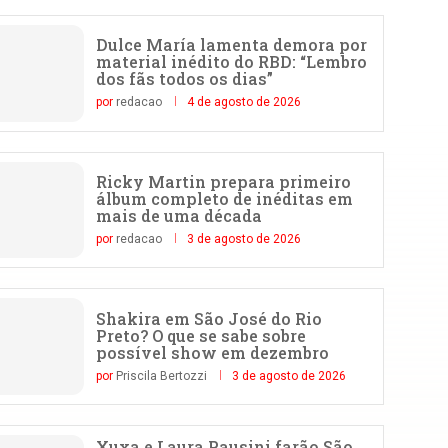
Dulce María lamenta demora por
material inédito do RBD: “Lembro
dos fãs todos os dias”
por
redacao
4 de agosto de 2026
Ricky Martin prepara primeiro
álbum completo de inéditas em
mais de uma década
por
redacao
3 de agosto de 2026
Shakira em São José do Rio
Preto? O que se sabe sobre
possível show em dezembro
por
Priscila Bertozzi
3 de agosto de 2026
Xuxa e Laura Pausini farão São