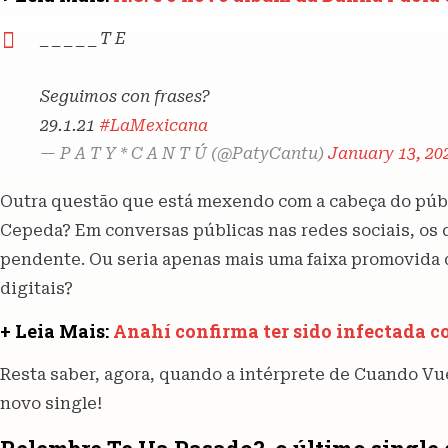
_ _ _ _ _ T E
Seguimos con frases?
29.1.21
#LaMexicana
— P A T Y * C A N T Ú (@PatyCantu)
January 13, 20
Outra questão que está mexendo com a cabeça do públ
Cepeda? Em conversas públicas nas redes sociais, os 
pendente. Ou seria apenas mais uma faixa promovida d
digitais?
+ Leia Mais:
Anahí confirma ter sido infectada c
Resta saber, agora, quando a intérprete de Cuando Vue
novo single!