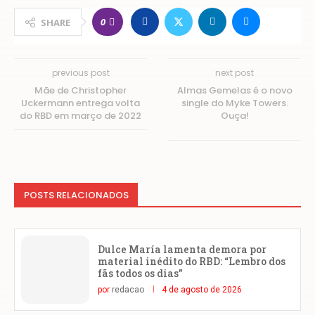
0
SHARE
previous post
next post
Mãe de Christopher
Almas Gemelas é o novo
Uckermann entrega volta
single do Myke Towers.
do RBD em março de 2022
Ouça!
POSTS RELACIONADOS
Dulce María lamenta demora por
material inédito do RBD: “Lembro dos
fãs todos os dias”
por
redacao
4 de agosto de 2026