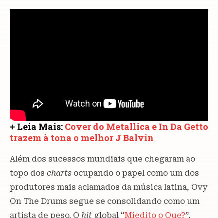
+ Leia Mais:
Cover do Metallica e In Da Getto
trazem à tona o melhor J Balvin
Além dos sucessos mundiais que chegaram ao
topo dos
charts
ocupando o papel como um dos
produtores mais aclamados da música latina, Ovy
On The Drums segue se consolidando como um
artista de peso. O
hit
global “
Miedito o Que?
”,