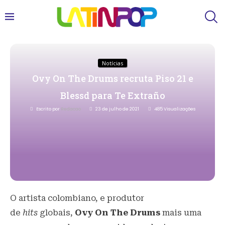
Notícias
Ovy On The Drums recruta Piso 21 e
Blessd para Te Extraño
Escrito por
Redacao
23 de julho de 2021
485
Visualizações
O artista colombiano, e produtor
de
hits
globais,
Ovy On The Drums
mais uma