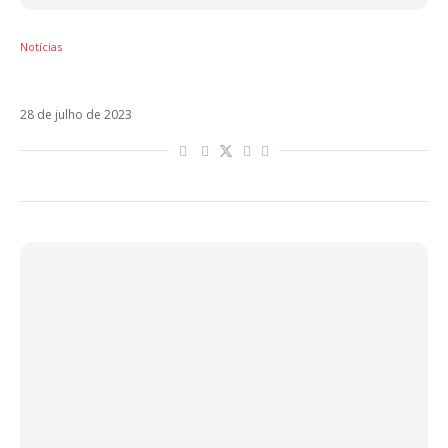
Notícias
Blessd reencontra Maluma em El Reloj
28 de julho de 2023