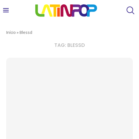
Início
»
Blessd
TAG:
BLESSD