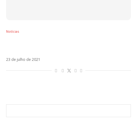
Notícias
Ovy On The Drums recruta Piso 21 e Blessd
para Te Extraño
23 de julho de 2021