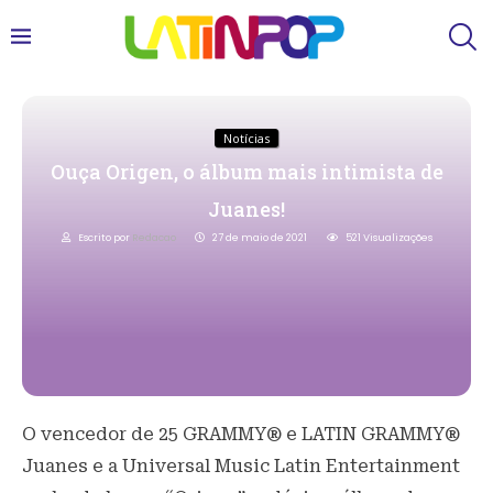
Notícias
Ouça Origen, o álbum mais intimista de
Juanes!
Escrito por
Redacao
27 de maio de 2021
521
Visualizações
O vencedor de 25 GRAMMY® e LATIN GRAMMY®
Juanes e a Universal Music Latin Entertainment