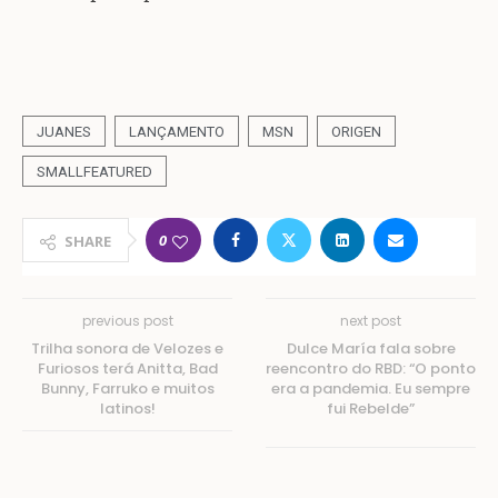
JUANES
LANÇAMENTO
MSN
ORIGEN
SMALLFEATURED
0
SHARE
previous post
next post
Trilha sonora de Velozes e
Dulce María fala sobre
Furiosos terá Anitta, Bad
reencontro do RBD: “O ponto
Bunny, Farruko e muitos
era a pandemia. Eu sempre
latinos!
fui Rebelde”