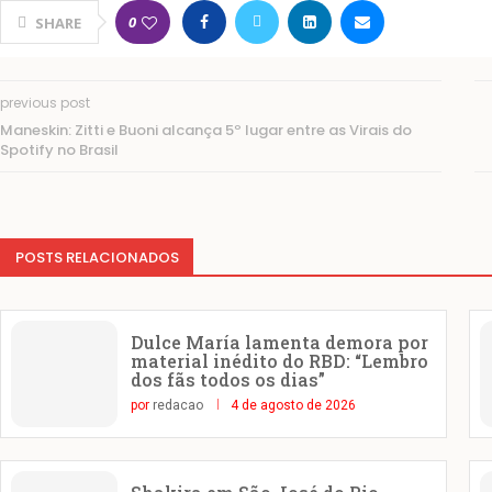
0
SHARE
previous post
Maneskin: Zitti e Buoni alcança 5º lugar entre as Virais do
Spotify no Brasil
POSTS RELACIONADOS
Dulce María lamenta demora por
material inédito do RBD: “Lembro
dos fãs todos os dias”
por
redacao
4 de agosto de 2026