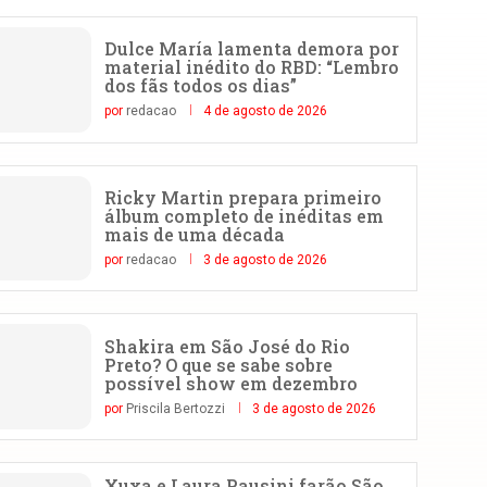
Dulce María lamenta demora por
material inédito do RBD: “Lembro
dos fãs todos os dias”
por
redacao
4 de agosto de 2026
Ricky Martin prepara primeiro
álbum completo de inéditas em
mais de uma década
por
redacao
3 de agosto de 2026
Shakira em São José do Rio
Preto? O que se sabe sobre
possível show em dezembro
por
Priscila Bertozzi
3 de agosto de 2026
Xuxa e Laura Pausini farão São