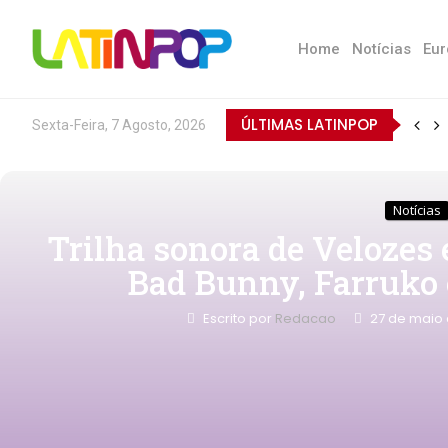
Home
Notícias
Eur
ÚLTIMAS LATINPOP
Sexta-Feira, 7 Agosto, 2026
Notícias
Trilha sonora de Velozes e
Bad Bunny, Farruko 
Escrito por
Redacao
27 de maio 