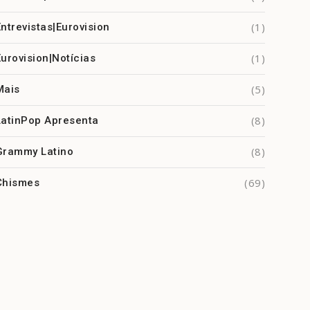
(1)
Entrevistas|Eurovision
(1)
Eurovision|Notícias
(5)
Mais
(8)
LatinPop Apresenta
(8)
Grammy Latino
(69)
Chismes