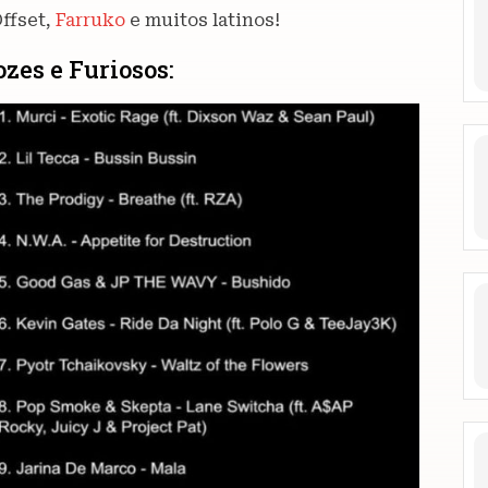
Offset,
Farruko
e muitos latinos!
zes e Furiosos: