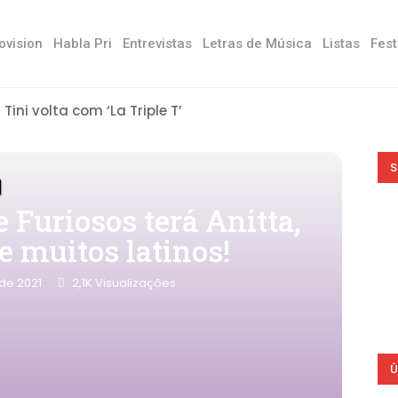
ovision
Habla Pri
Entrevistas
Letras de Música
Listas
Fest
Tini volta com ‘La Triple T’
S
 Furiosos terá Anitta,
e muitos latinos!
de 2021
2,1K
Visualizações
Ú