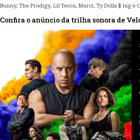
Bunny, The Prodigy, Lil Tecca, Murci, Ty Dolla $ ing e 
Confira o anúncio da trilha sonora de Velo