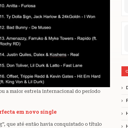
C
ou a maior estreia internacional do período
fecta em novo single
g”, que até então havia conquistado o título