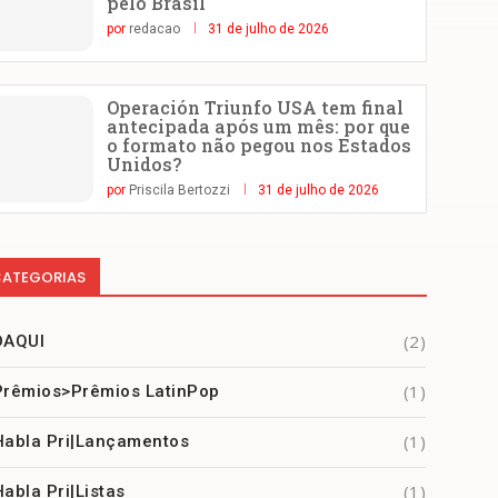
pelo Brasil
por
redacao
31 de julho de 2026
Operación Triunfo USA tem final
antecipada após um mês: por que
o formato não pegou nos Estados
Unidos?
por
Priscila Bertozzi
31 de julho de 2026
ATEGORIAS
(2)
DAQUI
(1)
Prêmios>Prêmios LatinPop
(1)
Habla Pri|Lançamentos
(1)
Habla Pri|Listas