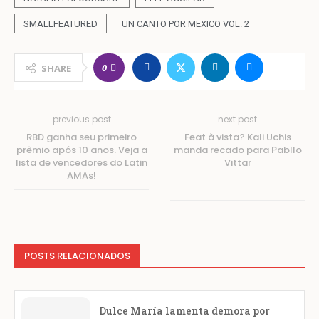
SMALLFEATURED
UN CANTO POR MEXICO VOL. 2
0
SHARE
previous post
next post
RBD ganha seu primeiro
Feat à vista? Kali Uchis
prêmio após 10 anos. Veja a
manda recado para Pabllo
lista de vencedores do Latin
Vittar
AMAs!
POSTS RELACIONADOS
Dulce María lamenta demora por