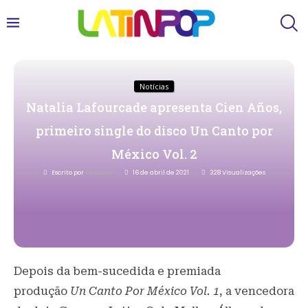
Notícias
Natalia Lafourcade apresenta Cien Años,
primeiro single do disco Un Canto por
México Vol. 2
Escrito por
Redacao
16 de abril de 2021
328
Visualizações
Depois da bem-sucedida e premiada
produção
Un Canto Por México Vol. 1
, a vencedora