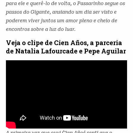
para ele e querê-lo de volta, o Passarinho segue os
passos do Gigante, ansiando um dia ser visto e
poderem viver juntos um amor pleno e cheio de
encontros sobre a luz do luar.
Veja o clipe de Cien Años, a parceria
de Natalia Lafourcade e Pepe Aguilar
A primeira vez que ouvi ´Cien Años´ senti que o