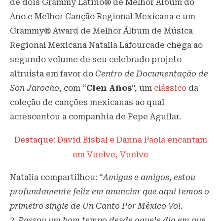
de dois Grammy Latino®️ de Melhor Álbum do
Ano e Melhor Canção Regional Mexicana e um
Grammy®️ Award de Melhor Álbum de Música
Regional Mexicana Natalia Lafourcade chega ao
segundo volume de seu celebrado projeto
altruísta em favor do
Centro de Documentação de
Son Jarocho
, com “
Cien Años
”, um
clássico
da
coleção de canções mexicanas ao qual
acrescentou a companhia de Pepe Aguilar.
Destaque:
David Bisbal e Danna Paola encantam
em Vuelve, Vuelve
Natalia compartilhou: “
Amigas e amigos, estou
profundamente feliz em anunciar que aqui temos o
primeiro single de Un Canto Por México Vol.
2
.
Passou um bom tempo desde aquele dia em que