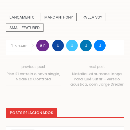
LANÇAMENTO
MARC ANTHONY
PA'LLA VOY
SMALLFEATURED
0
SHARE
previous post
next post
Piso 21 estreia o novo single,
Natalia Lafourcade lança
Nadie La Controla
Para Qué Sufrir – versão
acústica, com Jorge Drexler
POSTS RELACIONADOS