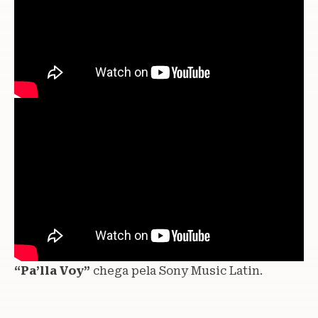
“Pa’lla Voy”
chega pela Sony Music Latin.