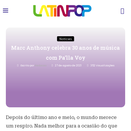
Notícias
Marc Anthony celebra 30 anos de música
com Pa’lla Voy
Escrito por
Redacao
27 de agosto de 2021
352
Visualizações
Depois do último ano e meio, o mundo merece
um respiro. Nada melhor para a ocasião do que