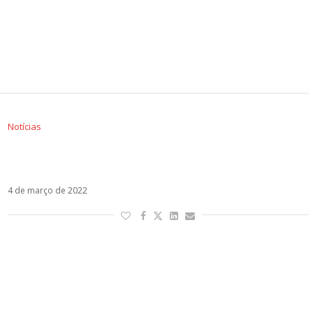
Notícias
Comemorando 30 anos de sucesso, Marc
Anthony lança o álbum Pa’lla Voy
4 de março de 2022