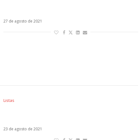
Marc Anthony celebra 30 anos de música com
Pa’lla Voy
27 de agosto de 2021
Listas
Sol em Virgem – Veja os artistas latinos
regidos por esse signo
23 de agosto de 2021