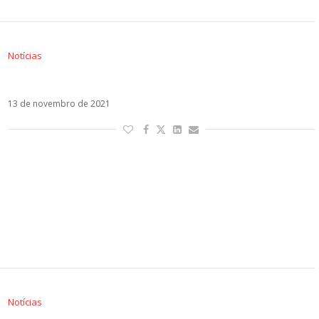
Notícias
Marc Anthony está de volta com Mala! Ouça!
13 de novembro de 2021
Notícias