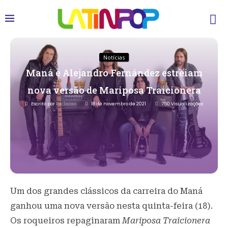
Notícias
Maná e Alejandro Fernández estreiam
nova versão de Mariposa Traicionera
Escrito por
Redacao
18 de novembro de 2021
750
Visualizações
Um dos grandes clássicos da carreira do Maná
ganhou uma nova versão nesta quinta-feira (18).
Os roqueiros repaginaram
Mariposa Traicionera