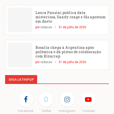
Laura Pausini publica data
misteriosa, Sandy reage e fãs apostam
em dueto
por
redacao
31 de julho de 2026
Rosalía chega à Argentina após
polêmica e dá pistas de colaboração
com Bizarrap
por
redacao
31 de julho de 2026
SIGA LATINPOP
Facebook
Twitter
Instagram
Youtube