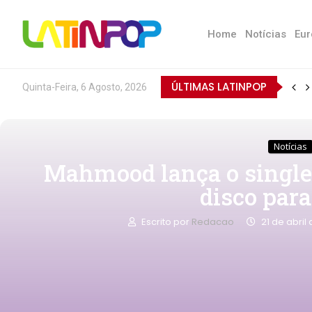
Home
Notícias
Eur
ÚLTIMAS LATINPOP
Quinta-Feira, 6 Agosto, 2026
Notícias
Mahmood lança o single
disco par
Escrito por
Redacao
21 de abril