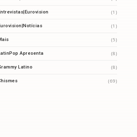
(1)
Entrevistas|Eurovision
(1)
Eurovision|Notícias
(5)
Mais
(8)
LatinPop Apresenta
(8)
Grammy Latino
(69)
Chismes