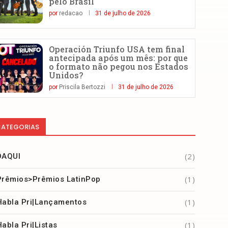
pelo Brasil
por
redacao
31 de julho de 2026
Operación Triunfo USA tem final
antecipada após um mês: por que
o formato não pegou nos Estados
Unidos?
por
Priscila Bertozzi
31 de julho de 2026
ATEGORIAS
(2)
DAQUI
(1)
Prêmios>Prêmios LatinPop
(1)
Habla Pri|Lançamentos
(1)
Habla Pri|Listas