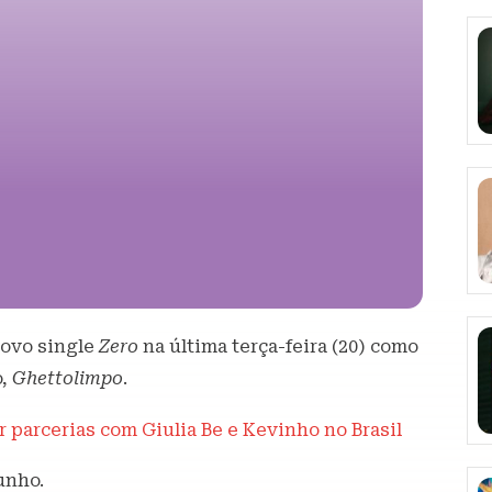
novo single
Zero
na última terça-feira (20) como
o,
Ghettolimpo
.
 parcerias com Giulia Be e Kevinho no Brasil
unho.