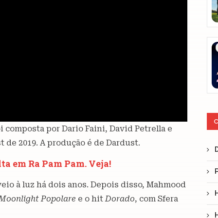
C
i composta por Dario Faini, David Petrella e
 de 2019. A produção é de Dardust.
lta em Ra Pam Pam. Veja!
veio à luz há dois anos. Depois disso, Mahmood
 Moonlight Popolare
e o hit
Dorado
, com Sfera