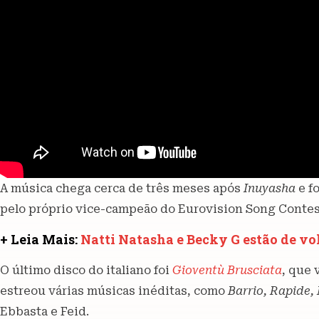
A música chega cerca de três meses após
Inuyasha
e fo
pelo próprio vice-campeão do Eurovision Song Contest
+ Leia Mais:
Natti Natasha e Becky G estão de vo
O último disco do italiano foi
Gioventù Brusciata
, que 
estreou várias músicas inéditas, como
Barrio, Rapide,
Ebbasta e Feid.