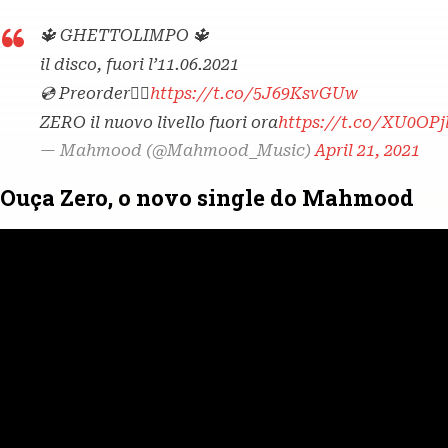
🔱 GHETTOLIMPO 🔱
il disco, fuori l’11.06.2021
💿 Preorder👇🏽
https://t.co/5J69KsvGUw
ZERO il nuovo livello fuori ora
https://t.co/XU0OP
— Mahmood (@Mahmood_Music)
April 21, 2021
Ouça Zero, o novo single do Mahmood