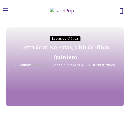
Letras de Música
Letra de Si No Estás, o hit de Iñigo
Quintero
Escrito por
Redacao
25 de outubro de 2023
1,1K
Visualizações