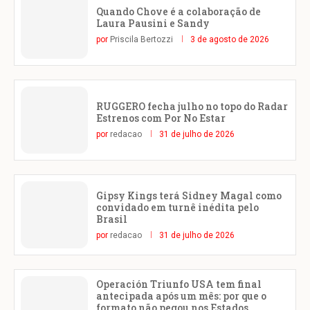
Quando Chove é a colaboração de
Laura Pausini e Sandy
por
Priscila Bertozzi
3 de agosto de 2026
RUGGERO fecha julho no topo do Radar
Estrenos com Por No Estar
por
redacao
31 de julho de 2026
Gipsy Kings terá Sidney Magal como
convidado em turnê inédita pelo
Brasil
por
redacao
31 de julho de 2026
Operación Triunfo USA tem final
antecipada após um mês: por que o
formato não pegou nos Estados