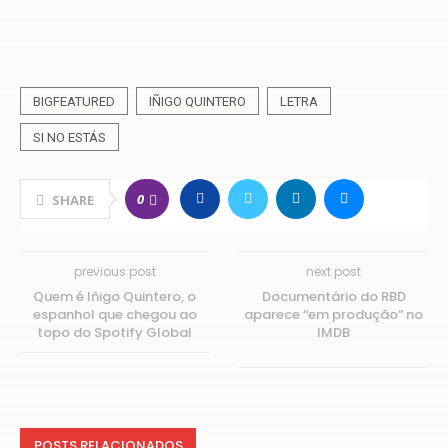
BIGFEATURED
IÑIGO QUINTERO
LETRA
SI NO ESTÁS
0
SHARE
previous post
next post
Quem é Iñigo Quintero, o
Documentário do RBD
espanhol que chegou ao
aparece “em produção” no
topo do Spotify Global
IMDB
POSTS RELACIONADOS