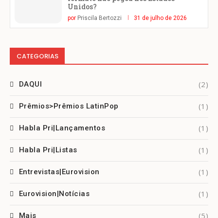
Unidos?
por
Priscila Bertozzi
31 de julho de 2026
CATEGORIAS
(2)
DAQUI
(1)
Prêmios>Prêmios LatinPop
(1)
Habla Pri|Lançamentos
(1)
Habla Pri|Listas
(1)
Entrevistas|Eurovision
(1)
Eurovision|Notícias
(5)
Mais