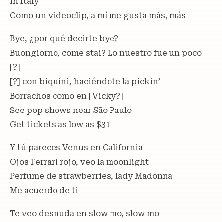
in Italy
Como un videoclip, a mí me gusta más, más
Bye, ¿por qué decirtе bye?
Buongiorno, come stai? Lo nuestro fuе un poco
[?]
[?] con biquíni, haciéndote la pickin’
Borrachos como en [Vicky?]
See pop shows near São Paulo
Get tickets as low as $31
Y tú pareces Venus en California
Ojos Ferrari rojo, veo la moonlight
Perfume de strawberries, lady Madonna
Me acuerdo de ti
Te veo desnuda en slow mo, slow mo