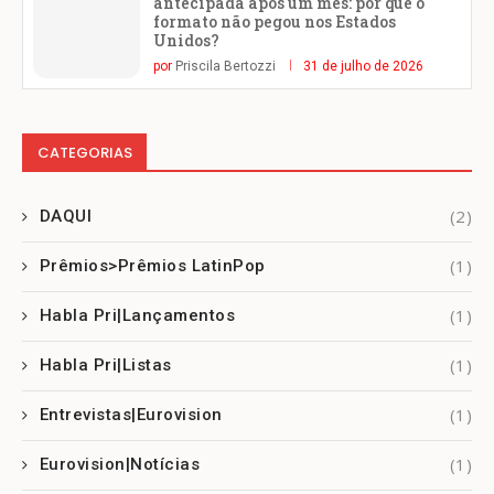
antecipada após um mês: por que o
formato não pegou nos Estados
Unidos?
por
Priscila Bertozzi
31 de julho de 2026
CATEGORIAS
(2)
DAQUI
(1)
Prêmios>Prêmios LatinPop
(1)
Habla Pri|Lançamentos
(1)
Habla Pri|Listas
(1)
Entrevistas|Eurovision
(1)
Eurovision|Notícias