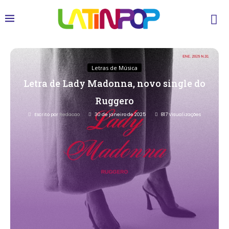
Letras de Música
Letra de Lady Madonna, novo single do
Ruggero
Escrito por
Redacao
30 de janeiro de 2025
817
Visualizações