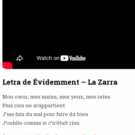
Letra de Évidemment – La Zarra
Mon cœur, mes mains, mes yeux, mes reins
Plus rien ne m’appartient
J’me fais du mal pour faire du bien
J’oublie comme si c’n’était rien