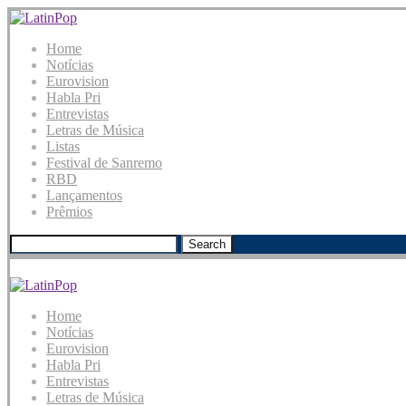
Home
Notícias
Eurovision
Habla Pri
Entrevistas
Letras de Música
Listas
Festival de Sanremo
RBD
Lançamentos
Prêmios
Search
Home
Notícias
Eurovision
Habla Pri
Entrevistas
Letras de Música