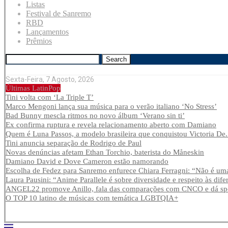
Listas
Festival de Sanremo
RBD
Lançamentos
Prêmios
Search
Sexta-Feira, 7 Agosto, 2026
Últimas LatinPop
Tini volta com ‘La Triple T’
Marco Mengoni lança sua música para o verão italiano ‘No Stress’
Bad Bunny mescla ritmos no novo álbum ‘Verano sin ti’
Ex confirma ruptura e revela relacionamento aberto com Damiano
Quem é Luna Passos, a modelo brasileira que conquistou Victoria De.
Tini anuncia separação de Rodrigo de Paul
Novas denúncias afetam Ethan Torchio, baterista do Måneskin
Damiano David e Dove Cameron estão namorando
Escolha de Fedez para Sanremo enfurece Chiara Ferragni: “Não é uma
Laura Pausini: “Anime Parallele é sobre diversidade e respeito às dife
ANGEL22 promove Anillo, fala das comparações com CNCO e dá spoi
O TOP 10 latino de músicas com temática LGBTQIA+