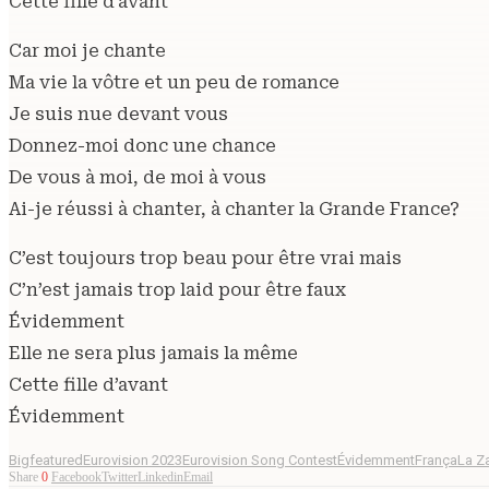
Cette fille d’avant
Car moi je chante
Ma vie la vôtre et un peu de romance
Je suis nue devant vous
Donnez-moi donc une chance
De vous à moi, de moi à vous
Ai-je réussi à chanter, à chanter la Grande France?
C’est toujours trop beau pour être vrai mais
C’n’est jamais trop laid pour être faux
Évidemment
Elle ne sera plus jamais la même
Cette fille d’avant
Évidemment
Bigfeatured
Eurovision 2023
Eurovision Song Contest
Évidemment
França
La Z
Share
0
Facebook
Twitter
Linkedin
Email