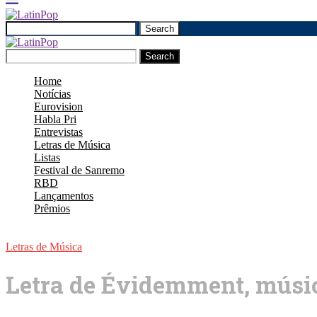
Search
Search
Home
Notícias
Eurovision
Habla Pri
Entrevistas
Letras de Música
Listas
Festival de Sanremo
RBD
Lançamentos
Prêmios
Letras de Música
Letra de Évidemment, músic