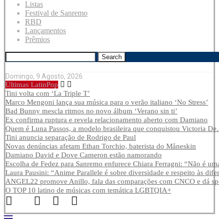
Listas
Festival de Sanremo
RBD
Lançamentos
Prêmios
Search
Domingo, 9 Agosto, 2026
Últimas LatinPop
Tini volta com ‘La Triple T’
Marco Mengoni lança sua música para o verão italiano ‘No Stress’
Bad Bunny mescla ritmos no novo álbum ‘Verano sin ti’
Ex confirma ruptura e revela relacionamento aberto com Damiano
Quem é Luna Passos, a modelo brasileira que conquistou Victoria De.
Tini anuncia separação de Rodrigo de Paul
Novas denúncias afetam Ethan Torchio, baterista do Måneskin
Damiano David e Dove Cameron estão namorando
Escolha de Fedez para Sanremo enfurece Chiara Ferragni: “Não é uma
Laura Pausini: “Anime Parallele é sobre diversidade e respeito às dife
ANGEL22 promove Anillo, fala das comparações com CNCO e dá spoi
O TOP 10 latino de músicas com temática LGBTQIA+