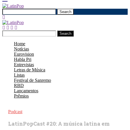
Search
Search
Home
Notícias
Eurovision
Habla Pri
Entrevistas
Letras de Música
Listas
Festival de Sanremo
RBD
Lançamentos
Prêmios
Podcast
LatinPopCast #20: A música latina em