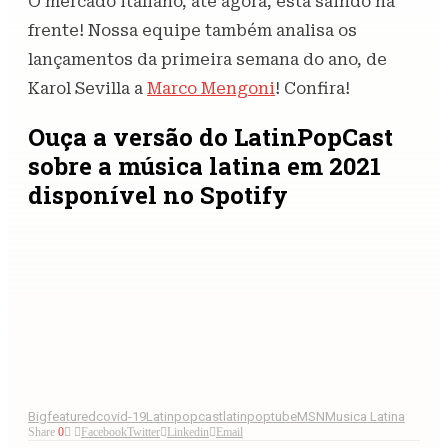
O mercado italiano, até agora, está saindo na
frente! Nossa equipe também analisa os
lançamentos da primeira semana do ano, de
Karol Sevilla a
Marco Mengoni
! Confira!
Ouça a versão do LatinPopCast
sobre a música latina em 2021
disponível no Spotify
Bigfeatured
covid-19
Latinpopcast
latinpoptube
MSN
Musica Latina
Share
0
Facebook
Twitter
Linkedin
Email