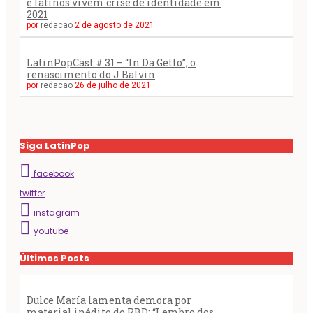
e latinos vivem crise de identidade em
2021
por
redacao
2 de agosto de 2021
LatinPopCast # 31 – “In Da Getto”, o
renascimento do J Balvin
por
redacao
26 de julho de 2021
Siga LatinPop
facebook
twitter
instagram
youtube
Últimos Posts
Dulce María lamenta demora por
material inédito do RBD: “Lembro dos