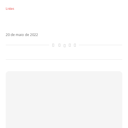
Listas
3 itens que mostram que o mercado latino
também sofre com a inflação do Brasil
20 de maio de 2022