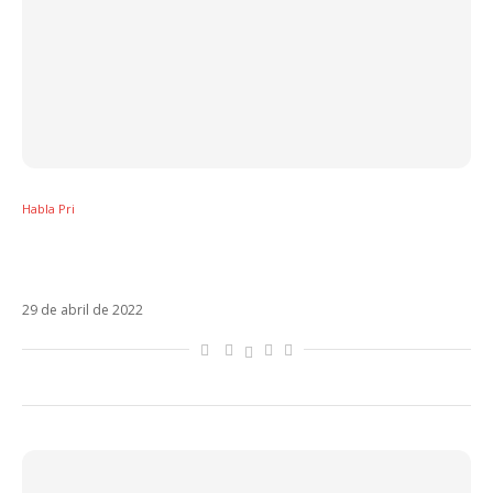
Habla Pri
Liderado por Måneskin e Rosalía, mercado
latino vive ano de renascimento no Brasil
29 de abril de 2022