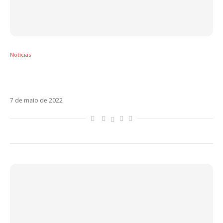
Notícias
Bad Bunny mescla ritmos no novo álbum
‘Verano sin ti’
7 de maio de 2022