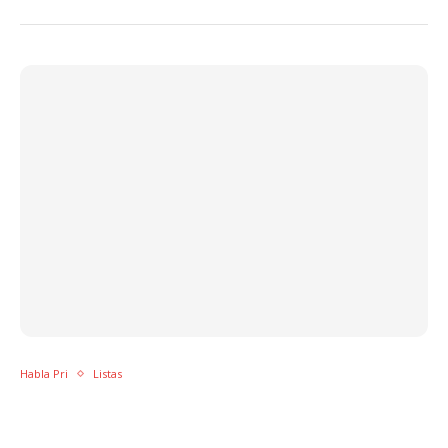
Habla Pri
Listas
Do RBD ao fenômeno Anitta: os fatos que
marcaram a música latina no primeiro