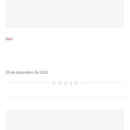
Mais
A influência da música latina na percepção
do erotismo e da sensualidade: um estudo
cultural
29 de dezembro de 2023