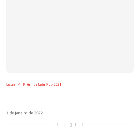
Listas
Prêmios LatinPop 2021
TOP 50 – As melhores músicas latinas de
2021
1 de janeiro de 2022