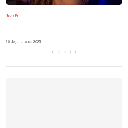
Habla Pri
Como vocês querem trazer Bad Bunny sem
esgotar Shakira?
16 de janeiro de 2025