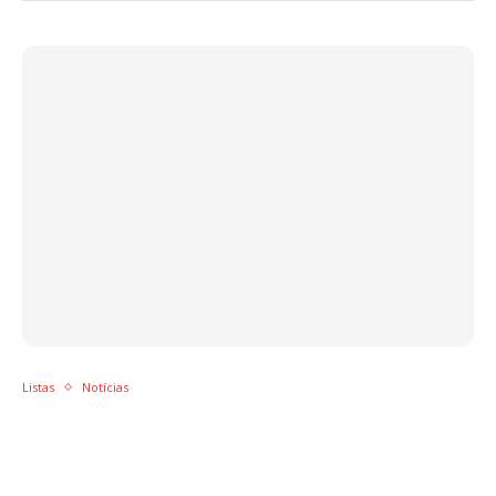
Listas
Notícias
Retrospectiva: Os momentos que marcaram
a música latina no primeiro semestre de
2021