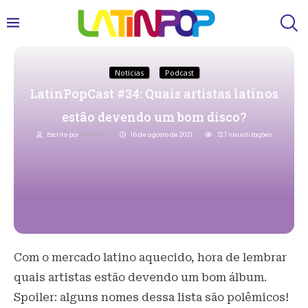
Notícias
Podcast
LatinPopCast #34: Quais artistas latinos
estão devendo um bom disco?
Escrito por
Redacao
16 de agosto de 2021
727
Visualizações
Com o mercado latino aquecido, hora de lembrar
quais artistas estão devendo um bom álbum.
Spoiler: alguns nomes dessa lista são polêmicos!