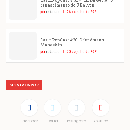
LatinPopCast # 31 – “In Da Getto”, o
renascimento do J Balvin
por
redacao
26 de julho de 2021
LatinPopCast #30: O fenômeno
Maneskin
por
redacao
20 de julho de 2021
SIGA LATINPOP
Facebook
Twitter
Instagram
Youtube