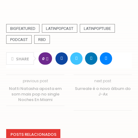
BIGFEATURED
LATINPOPCAST
LATINPOPTUBE
PODCAST
RBD
0
SHARE
previous post
next post
Natti Natasha aposta em
Surreale é o novo álbum do
som mais pop no single
J-Ax
Noches En Miami
POSTS RELACIONADOS