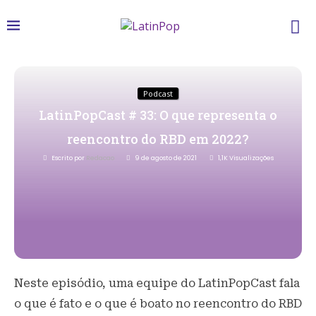
Podcast
LatinPopCast # 33: O que representa o
reencontro do RBD em 2022?
Escrito por
Redacao
9 de agosto de 2021
1,1K
Visualizações
Neste episódio, uma equipe do LatinPopCast fala
o que é fato e o que é boato no reencontro do RBD