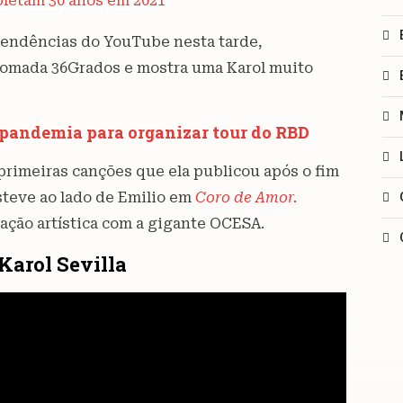
letam 30 anos em 2021
 tendências do YouTube nesta tarde,
enomada 36Grados e mostra uma Karol muito
a pandemia para organizar tour do RBD
primeiras canções que ela publicou após o fim
steve ao lado de Emilio em
Coro de Amor.
ação artística com a gigante OCESA.
 Karol Sevilla