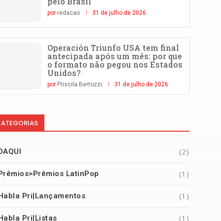
pelo Brasil
por
redacao
31 de julho de 2026
Operación Triunfo USA tem final
antecipada após um mês: por que
o formato não pegou nos Estados
Unidos?
por
Priscila Bertozzi
31 de julho de 2026
ATEGORIAS
(2)
DAQUI
(1)
Prêmios>Prêmios LatinPop
(1)
Habla Pri|Lançamentos
(1)
Habla Pri|Listas