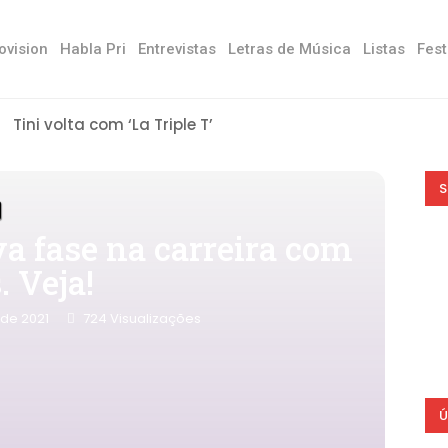
ovision
Habla Pri
Entrevistas
Letras de Música
Listas
Fest
Tini volta com ‘La Triple T’
S
va fase na carreira com
. Veja!
 de 2021
724
Visualizações
Ú