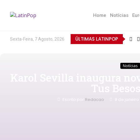
Home
Notícias
Eur
ÚLTIMAS LATINPOP
Sexta-Feira, 7 Agosto, 2026
Notícias
Karol Sevilla inaugura no
Tus Besos
Escrito por
Redacao
8 de janeiro