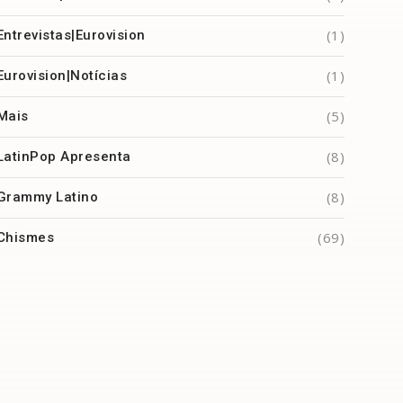
(1)
Entrevistas|Eurovision
(1)
Eurovision|Notícias
(5)
Mais
(8)
LatinPop Apresenta
(8)
Grammy Latino
(69)
Chismes