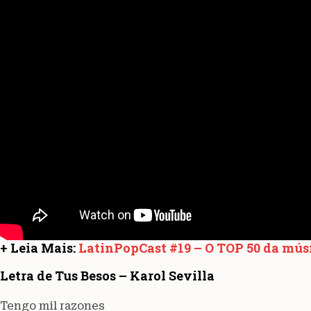
+ Leia Mais:
LatinPopCast #19 – O TOP 50 da mús
Letra de Tus Besos – Karol Sevilla
Tengo mil razones