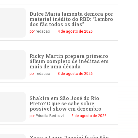
Dulce María lamenta demora por
material inédito do RBD: “Lembro
dos fãs todos os dias”
por
redacao
4 de agosto de 2026
Ricky Martin prepara primeiro
álbum completo de inéditas em
mais de uma década
por
redacao
3 de agosto de 2026
Shakira em São José do Rio
Preto? O que se sabe sobre
possível show em dezembro
por
Priscila Bertozzi
3 de agosto de 2026
Xuxa e Laura Pausini farão São