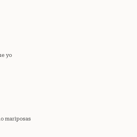
ue yo
do mariposas