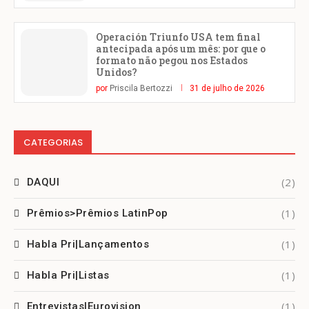
Operación Triunfo USA tem final
antecipada após um mês: por que o
formato não pegou nos Estados
Unidos?
por
Priscila Bertozzi
31 de julho de 2026
CATEGORIAS
(2)
DAQUI
(1)
Prêmios>Prêmios LatinPop
(1)
Habla Pri|Lançamentos
(1)
Habla Pri|Listas
(1)
Entrevistas|Eurovision