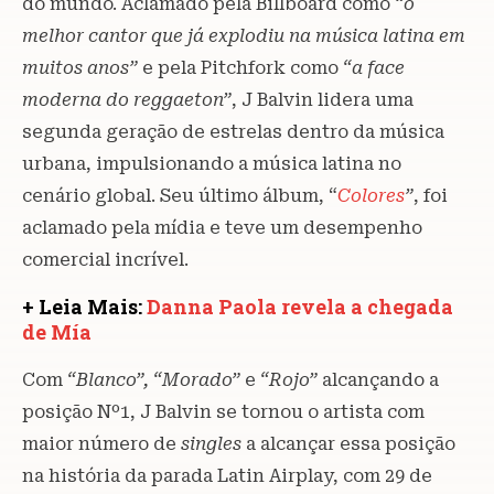
do mundo. Aclamado pela Billboard como
“o
melhor cantor que já explodiu na música latina em
muitos anos”
e pela Pitchfork como
“a face
moderna do reggaeton”
, J Balvin lidera uma
segunda geração de estrelas dentro da música
urbana, impulsionando a música latina no
cenário global. Seu último álbum, “
Colores
”
, foi
aclamado pela mídia e teve um desempenho
comercial incrível.
+ Leia Mais:
Danna Paola revela a chegada
de Mía
Com
“Blanco”, “Morado”
e
“Rojo”
alcançando a
posição Nº1, J Balvin se tornou o artista com
maior número de
singles
a alcançar essa posição
na história da parada Latin Airplay, com 29 de