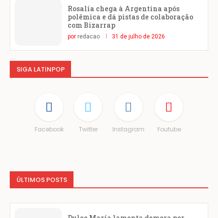
Rosalía chega à Argentina após
polêmica e dá pistas de colaboração
com Bizarrap
por
redacao
31 de julho de 2026
SIGA LATINPOP
Facebook
Twitter
Instagram
Youtube
ÚLTIMOS POSTS
Dulce María lamenta demora por