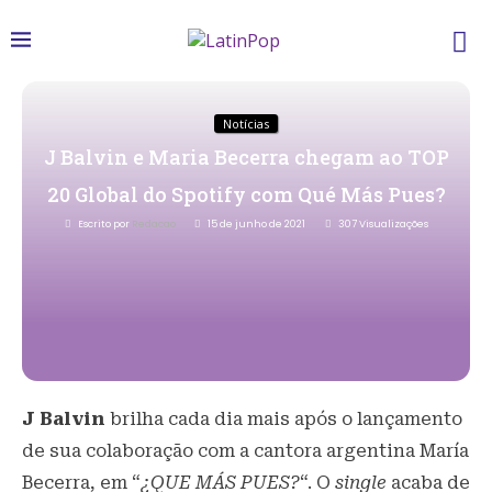
Notícias
J Balvin e Maria Becerra chegam ao TOP
20 Global do Spotify com Qué Más Pues?
Escrito por
Redacao
15 de junho de 2021
307
Visualizações
J Balvin
brilha cada dia mais após o lançamento
de sua colaboração com a cantora argentina María
Becerra, em “
¿QUE MÁS PUES?
“. O
single
acaba de