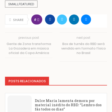
SMALLFEATURED
0
SHARE
previous post
next post
Gente de Zona transforma
Box de turnês do RBD será
La Gozadera em música
vendido em formato físico
oficial da Copa América
no Brasil
POSTS RELACIONADOS
Dulce María lamenta demora por
material inédito do RBD: “Lembro dos
fãs todos os dias”