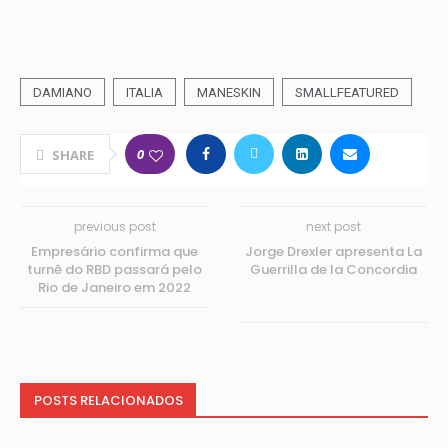
DAMIANO
ITALIA
MANESKIN
SMALLFEATURED
0
SHARE
previous post
next post
Empresário confirma que
Jorge Drexler apresenta La
turnê do RBD passará pelo
Guerrilla de la Concordia
Rio de Janeiro em 2022
POSTS RELACIONADOS