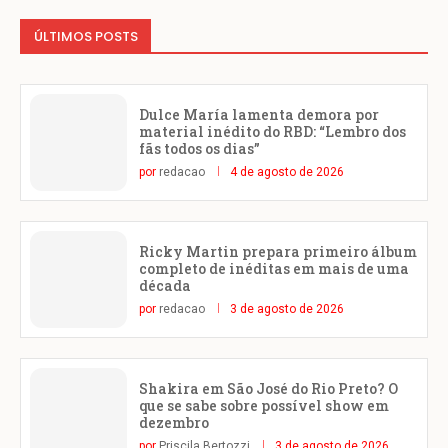
ÚLTIMOS POSTS
Dulce María lamenta demora por
material inédito do RBD: “Lembro dos
fãs todos os dias”
por
redacao
4 de agosto de 2026
Ricky Martin prepara primeiro álbum
completo de inéditas em mais de uma
década
por
redacao
3 de agosto de 2026
Shakira em São José do Rio Preto? O
que se sabe sobre possível show em
dezembro
por
Priscila Bertozzi
3 de agosto de 2026