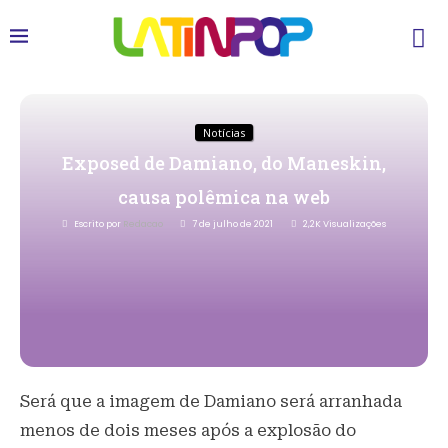
Notícias
Exposed de Damiano, do Maneskin,
causa polêmica na web
Escrito por
Redacao
7 de julho de 2021
2,2K
Visualizações
Será que a imagem de Damiano será arranhada
menos de dois meses após a explosão do