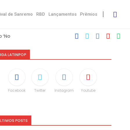
ival de Sanremo
RBD
Lançamentos
Prêmios
 ‘No Stress’
’
 com Damiano
 Victoria De...
Måneskin
i: “Não é uma...
espeito às diferenças”
O e dá spoiler...
IGA LATINPOP
Facebook
Twitter
Instagram
Youtube
LTIMOS POSTS