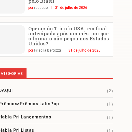
pelo Brasil
por
redacao
31 de julho de 2026
Operación Triunfo USA tem final
antecipada após um mês: por que
o formato não pegou nos Estados
Unidos?
por
Priscila Bertozzi
31 de julho de 2026
ATEGORIAS
(2)
DAQUI
(1)
Prêmios>Prêmios LatinPop
(1)
Habla Pri|Lançamentos
(1)
Habla Pri|Listas