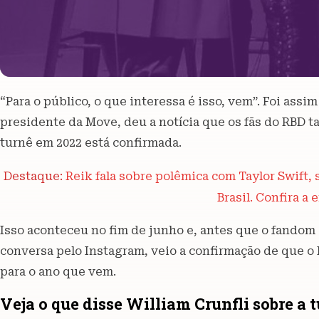
“Para o público, o que interessa é isso, vem”. Foi assi
presidente da Move, deu a notícia que os fãs do RBD t
turnê em 2022 está confirmada.
Destaque:
Reik fala sobre polêmica com Taylor Swift,
Brasil. Confira a 
Isso aconteceu no fim de junho e, antes que o fandom
conversa pelo Instagram, veio a confirmação de que o R
para o ano que vem.
Veja o que disse William Crunfli sobre a 