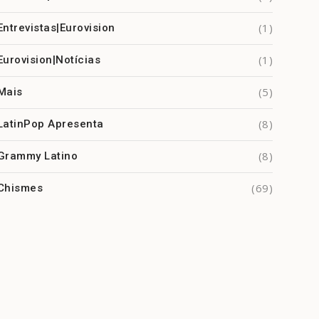
(1)
Entrevistas|Eurovision
(1)
Eurovision|Notícias
(5)
Mais
(8)
LatinPop Apresenta
(8)
Grammy Latino
(69)
Chismes