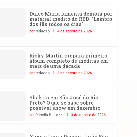
Dulce María lamenta demora por
material inédito do RBD: “Lembro
dos fãs todos os dias”
por
redacao
4 de agosto de 2026
Ricky Martin prepara primeiro
álbum completo de inéditas em
mais de uma década
por
redacao
3 de agosto de 2026
Shakira em São José do Rio
Preto? O que se sabe sobre
possível show em dezembro
por
Priscila Bertozzi
3 de agosto de 2026
Xuxa e Laura Pausini farão São