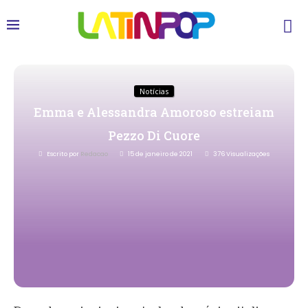
Notícias
Emma e Alessandra Amoroso estreiam
Pezzo Di Cuore
Escrito por
Redacao
15 de janeiro de 2021
376
Visualizações