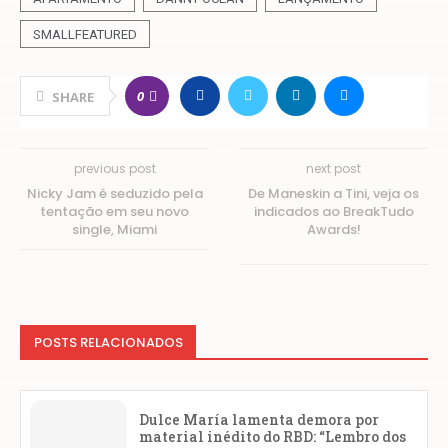
SMALLFEATURED
0
SHARE
previous post
next post
Nicky Jam é seduzido pela
De Maneskin a Tini, veja os
tentação em seu novo
indicados ao BreakTudo
single, Miami
Awards!
POSTS RELACIONADOS
Dulce María lamenta demora por
material inédito do RBD: “Lembro dos