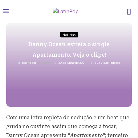
Notícias
Danny Ocean estreia o single
Apartamento. Veja o clipe!
Escrito por
Redacao
30 de julho de 2021
392
Visualizações
Com uma letra repleta de sedução e um beat que
gruda no ouvinte assim que começa a tocar,
Danny Ocean apresenta “
Apartamento
”; terceiro