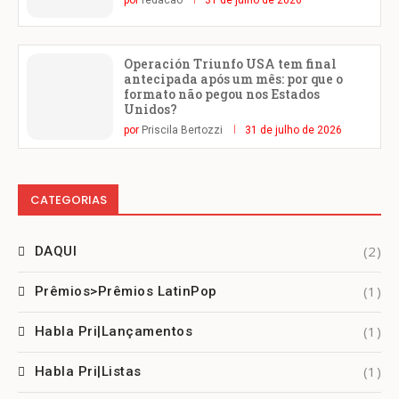
por
redacao
31 de julho de 2026
Operación Triunfo USA tem final
antecipada após um mês: por que o
formato não pegou nos Estados
Unidos?
por
Priscila Bertozzi
31 de julho de 2026
CATEGORIAS
(2)
DAQUI
(1)
Prêmios>Prêmios LatinPop
(1)
Habla Pri|Lançamentos
(1)
Habla Pri|Listas