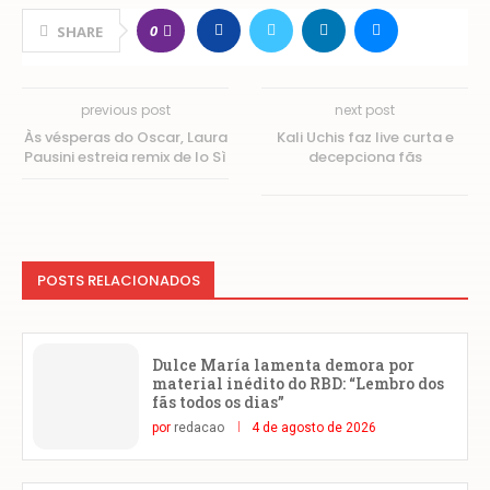
0
SHARE
previous post
next post
Às vésperas do Oscar, Laura
Kali Uchis faz live curta e
Pausini estreia remix de Io Sì
decepciona fãs
POSTS RELACIONADOS
Dulce María lamenta demora por
material inédito do RBD: “Lembro dos
fãs todos os dias”
por
redacao
4 de agosto de 2026