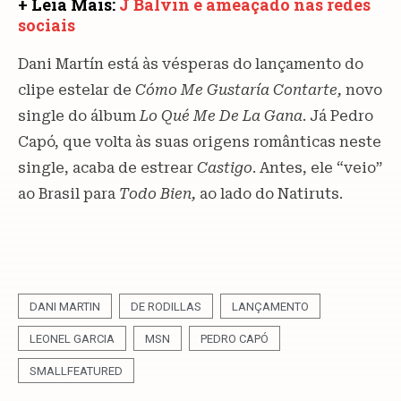
+ Leia Mais:
J Balvin é ameaçado nas redes
sociais
Dani Martín está às vésperas do lançamento do
clipe estelar de
Cómo Me Gustaría Contarte,
novo
single do álbum
Lo Qué Me De La Gana
. Já Pedro
Capó, que volta às suas origens românticas neste
single, acaba de estrear
Castigo
. Antes, ele “veio”
ao Brasil para
Todo Bien,
ao lado do Natiruts.
DANI MARTIN
DE RODILLAS
LANÇAMENTO
LEONEL GARCIA
MSN
PEDRO CAPÓ
SMALLFEATURED