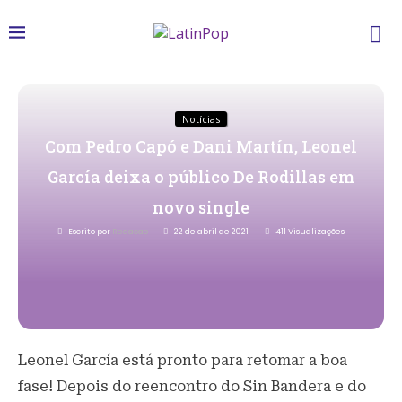
Notícias
Com Pedro Capó e Dani Martín, Leonel
García deixa o público De Rodillas em
novo single
Escrito por
Redacao
22 de abril de 2021
411
Visualizações
Leonel García está pronto para retomar a boa
fase! Depois do reencontro do Sin Bandera e do