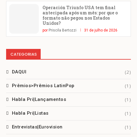
Operación Triunfo USA tem final
antecipada após um mês: por que o
formato não pegou nos Estados
Unidos?
por
Priscila Bertozzi
31 de julho de 2026
CATEGORIAS
(2)
DAQUI
(1)
Prêmios>Prêmios LatinPop
(1)
Habla Pri|Lançamentos
(1)
Habla Pri|Listas
(1)
Entrevistas|Eurovision