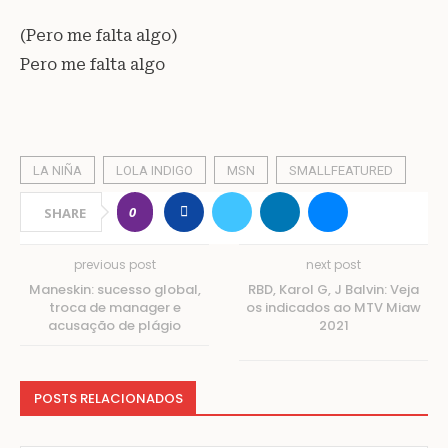
(Pero me falta algo)
Pero me falta algo
LA NIÑA
LOLA INDIGO
MSN
SMALLFEATURED
0
SHARE
previous post
next post
Maneskin: sucesso global,
RBD, Karol G, J Balvin: Veja
troca de manager e
os indicados ao MTV Miaw
acusação de plágio
2021
POSTS RELACIONADOS