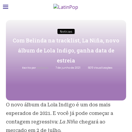
Notícias
Com Belinda na tracklist, La Niña, novo
álbum de Lola Indigo, ganha data de
estreia
Escrito por
Redacao
7 de junho de 2021
605
Visualizações
O novo álbum da Lola Indigo é um dos mais
esperados de 2021. E você já pode começar a
contagem regressiva:
La Niña
chegará ao
mercado em 2 de julho.