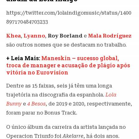
https://twitter.com/lolaindigomusic/status/1400
897170484703233
Khea
,
Lyanno
,
Roy Borland
e
Mala Rodríguez
são outros nomes que se destacam no trabalho.
+ Leia Mais:
Maneskin – sucesso global,
troca de manager e acusação de plágio após
vitória no Eurovision
Dentre as 15 faixas, seis já têm uma longa
trajetória na discografia da espanhola.
Lola
Bunny
e
4 Besos
, de 2019 e 2020, respectivamente,
foram parar no Bonus Track.
O único álbum da carreira da artista lançada no
Operacion Triunfo foi
Akelarre
, há dois anos.