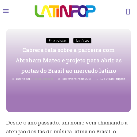
Entrevistas
Notícias
Cabrera fala sobre a parceira com
Abraham Mateo e projeto para abrir as
portas do Brasil ao mercado latino
Escrito por
Priscila Bertozzi
1 de fevereiro de 2021
1,2K
Visualizações
Desde o ano passado, um nome vem chamando a
atenção dos fãs de música latina no Brasil: o