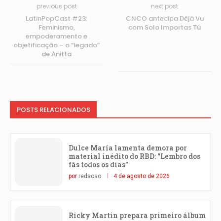
previous post
next post
LatinPopCast #23:
CNCO antecipa Déjà Vu
Feminismo,
com Solo Importas Tú
empoderamento e
objetificação – o “legado”
de Anitta
POSTS RELACIONADOS
Dulce María lamenta demora por
material inédito do RBD: “Lembro dos
fãs todos os dias”
por
redacao
4 de agosto de 2026
Ricky Martin prepara primeiro álbum