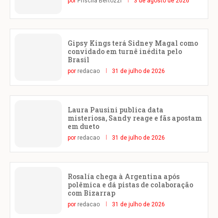
por
Priscila Bertozzi
3 de agosto de 2026
Gipsy Kings terá Sidney Magal como
convidado em turnê inédita pelo
Brasil
por
redacao
31 de julho de 2026
Laura Pausini publica data
misteriosa, Sandy reage e fãs apostam
em dueto
por
redacao
31 de julho de 2026
Rosalía chega à Argentina após
polêmica e dá pistas de colaboração
com Bizarrap
por
redacao
31 de julho de 2026